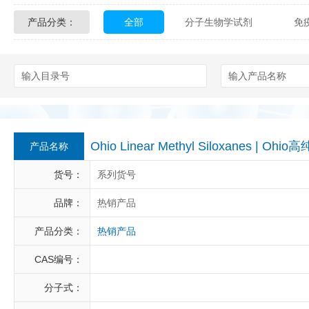
产品分类：
全部
分子生物学试剂
免
Glycon Biochem
Sterlitech
化学及生物化学试剂
材料学试剂
Echelon Biosciences
Verichem La
Affinity Biologicals
Kingfisher Biot
Epitope Diagnostics
Empire Geno
Ohio Linear Methyl Siloxanes 
产品名称
Biotez Berlin
Diametra
C
货号：
系列货号
Berry & Associates
Zedira
品牌：
热销产品
产品分类：
热销产品
LGC Maine Standards
Biolife Sol
CAS编号：
Abbexa
AbD Serotec
Ab
分子式：