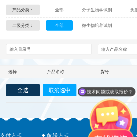
产品分类：
全部
分子生物学试剂
免
Glycon Biochem
Sterlitech
二级分类：
全部
微生物培养试剂
化学及生物化学试剂
材料学试剂
Echelon Biosciences
Verichem La
Affinity Biologicals
Kingfisher Biot
Epitope Diagnostics
Empire Geno
选择
产品名称
货号
Biotez Berlin
Diametra
C
全选
取消选中
Berry & Associates
Zedira
技术问题或获取报价？
LGC Maine Standards
Biolife Sol
Abbexa
AbD Serotec
Ab
支付方式
配送方式
售后服务