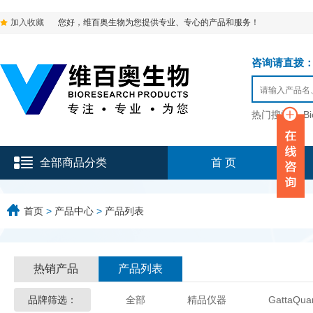
加入收藏
您好，维百奥生物为您提供专业、专心的产品和服务！
咨询请直拨：136-9
热门搜索：
B
全部商品分类
首 页
首页
>
产品中心
>
产品列表
热销产品
产品列表
品牌筛选：
全部
精品仪器
GattaQua