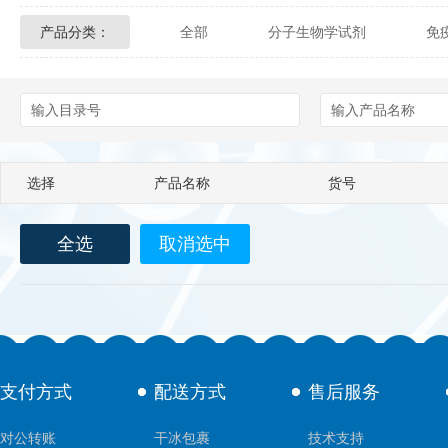
产品分类：
全部
分子生物学试剂
免
Glycon Biochem
Sterlitech
化学及生物化学试剂
材料学试剂
Echelon Biosciences
Verichem La
Affinity Biologicals
Kingfisher Biot
选择
产品名称
货号
Epitope Diagnostics
Empire Geno
Biotez Berlin
Diametra
C
全选
取消选中
Berry & Associates
Zedira
LGC Maine Standards
Biolife Sol
支付方式
配送方式
售后服务
Abbexa
AbD Serotec
Ab
对公转账
干冰包裹
技术支持