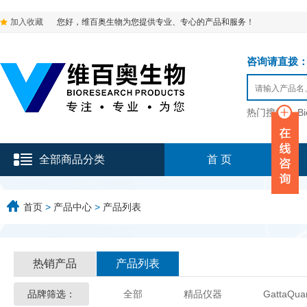
加入收藏
您好，维百奥生物为您提供专业、专心的产品和服务！
咨询请直拨：136-9
热门搜索：
B
全部商品分类
首 页
首页
>
产品中心
>
产品列表
热销产品
产品列表
品牌筛选：
全部
精品仪器
GattaQua