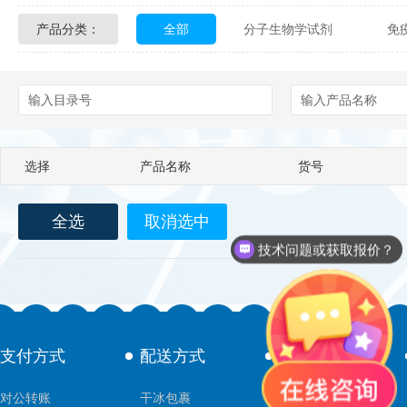
产品分类：
全部
分子生物学试剂
免
Glycon Biochem
Sterlitech
化学及生物化学试剂
材料学试剂
Echelon Biosciences
Verichem La
Affinity Biologicals
Kingfisher Biot
选择
产品名称
货号
Epitope Diagnostics
Empire Geno
Biotez Berlin
Diametra
C
全选
取消选中
技术问题或获取报价？
Berry & Associates
Zedira
LGC Maine Standards
Biolife Sol
支付方式
配送方式
售后服务
Abbexa
AbD Serotec
Ab
对公转账
干冰包裹
技术支持