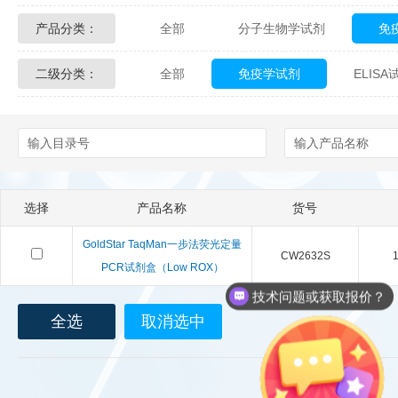
产品分类：
全部
分子生物学试剂
免
Glycon Biochem
Sterlitech
二级分类：
全部
免疫学试剂
ELIS
化学及生物化学试剂
材料学试剂
Echelon Biosciences
Verichem La
Affinity Biologicals
Kingfisher Biot
Epitope Diagnostics
Empire Geno
选择
产品名称
货号
Biotez Berlin
Diametra
C
GoldStar TaqMan一步法荧光定量
CW2632S
1
Berry & Associates
Zedira
PCR试剂盒（Low ROX）
技术问题或获取报价？
LGC Maine Standards
Biolife Sol
全选
取消选中
Abbexa
AbD Serotec
Ab