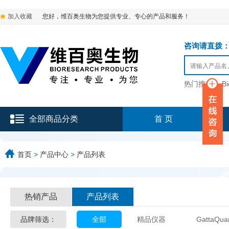
加入收藏
您好，维百奥生物为您提供专业、专心的产品和服务！
咨询请直拨：136-9
热门搜索：
B
全部商品分类
首 页
首页
>
产品中心
>
产品列表
热销产品
产品列表
品牌筛选：
全部
精品仪器
GattaQua