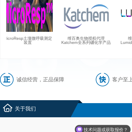
MicroResp土壤微呼吸测定
维百奥生物授权代理
维
装置
Katchem全系列硼化学产品
Lumidy
诚信经营，正品保障
客户至
关于我们
技术问题或获取报价？