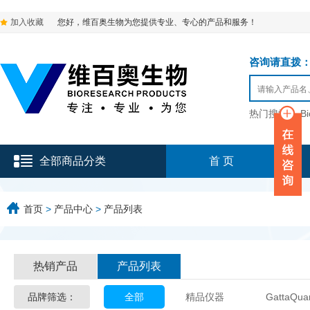
加入收藏
您好，维百奥生物为您提供专业、专心的产品和服务！
咨询请直拨：136-9
热门搜索：
B
全部商品分类
首 页
首页
>
产品中心
>
产品列表
热销产品
产品列表
品牌筛选：
全部
精品仪器
GattaQua