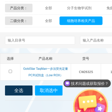
产品分类：
全部
分子生物学试剂
免
Glycon Biochem
Sterlitech
二级分类：
全部
细胞培养相关产品
化学及生物化学试剂
材料学试剂
Echelon Biosciences
Verichem La
Affinity Biologicals
Kingfisher Biot
Epitope Diagnostics
Empire Geno
选择
产品名称
货号
Biotez Berlin
Diametra
C
GoldStar TaqMan一步法荧光定量
CW2632S
1
Berry & Associates
Zedira
PCR试剂盒（Low ROX）
技术问题或获取报价？
LGC Maine Standards
Biolife Sol
全选
取消选中
Abbexa
AbD Serotec
Ab