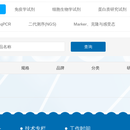
免疫学试剂
细胞生物学试剂
蛋白质研究试剂
itech
热销产品
辰辉创聚生物® (Nebulabio)
B
qPCR
二代测序(NGS)
Marker、克隆与感受态
材料学试剂
仪器及设备
耗材及常用物品
其他
Verichem Laboratories
Vicbio Biotech
Click Chemistry
gfisher Biotech
Vector Labs
Trilink
VICBIO Bi
mpire Genomics
ImmunAware
IBT Systems
规格
品牌
分类
a
ChemPep
Eagle Biosciences
Cellscript
dira
Hybrid Plastics
Milenia Biotec
SiChem
Biolife Solutions
Pall
Lonza
Omicron Bioche
Abnova
Active Motif
务
技术专栏
工作时间