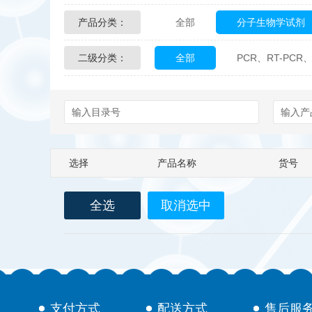
产品分类：
全部
分子生物学试剂
Glycon Biochem
Sterl
二级分类：
全部
PCR、RT-PCR、
化学及生物化学试剂
Echelon Biosciences
Affinity Biologicals
Kin
Epitope Diagnostics
E
选择
产品名称
货号
Biotez Berlin
Diametr
全选
取消选中
Berry & Associates
Ze
LGC Maine Standards
Abbexa
AbD Serotec
支付方式
配送方式
售后服