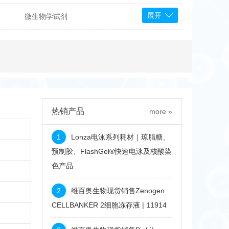
展开
微生物学试剂
PS Bioscience
产品
 Tools
Bioassay Systems
otechnology
DLD-Diagnostika
Medipan
Mediagnost
热销产品
more »
Cytodiagnostics
Katchem
1
Lonza电泳系列耗材｜琼脂糖、
Sunrise Science
预制胶、FlashGel®快速电泳及核酸染
色产品
micals
康为世纪
2
维百奥生物现货销售Zenogen
CELLBANKER 2细胞冻存液 | 11914