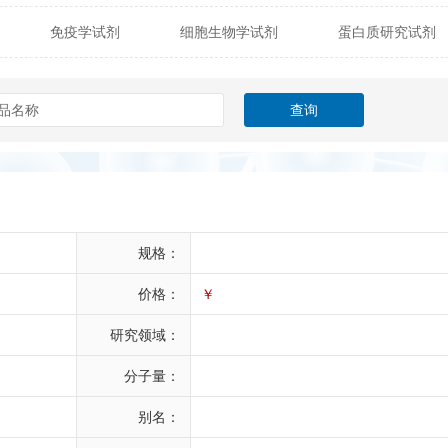
免疫学试剂
细胞生物学试剂
蛋白质研究试剂
itech
热销产品
辰辉创聚生物® (Nebulabio)
B
材料学试剂
仪器及设备
耗材及常用物品
其他
Verichem Laboratories
Vicbio Biotech
Click Chemistry
gfisher Biotech
Vector Labs
Trilink
VICBIO Bi
mpire Genomics
ImmunAware
IBT Systems
a
ChemPep
Eagle Biosciences
Cellscript
规格：
dira
Hybrid Plastics
Milenia Biotec
SiChem
价格：
￥
研究领域：
Biolife Solutions
Pall
Lonza
Omicron Bioche
分子量：
Abnova
Active Motif
别名：