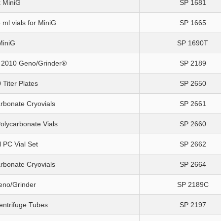
 MiniG
SP 1681
 ml vials for MiniG
SP 1665
MiniG
SP 1690T
r 2010 Geno/Grinder®
SP 2189
 Titer Plates
SP 2650
arbonate Cryovials
SP 2661
Polycarbonate Vials
SP 2660
l PC Vial Set
SP 2662
arbonate Cryovials
SP 2664
eno/Grinder
SP 2189C
entrifuge Tubes
SP 2197