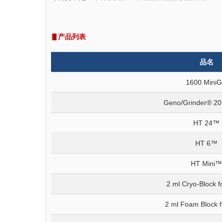
▋产品列表
品名
1600 Mini
Geno/Grinder® 20
HT 24™
HT 6™
HT Mini™
2 ml Cryo-Block f
2 ml Foam Block f