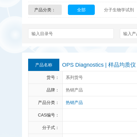
产品分类：
全部
分子生物学试剂
Glycon Biochem
Sterl
化学及生物化学试剂
Echelon Biosciences
Affinity Biologicals
Kin
Epitope Diagnostics
E
OPS Diagnostics | 样品均质仪
产品名称
Biotez Berlin
Diametr
货号：
系列货号
Berry & Associates
Ze
品牌：
热销产品
产品分类：
热销产品
LGC Maine Standards
CAS编号：
Abbexa
AbD Serotec
分子式：