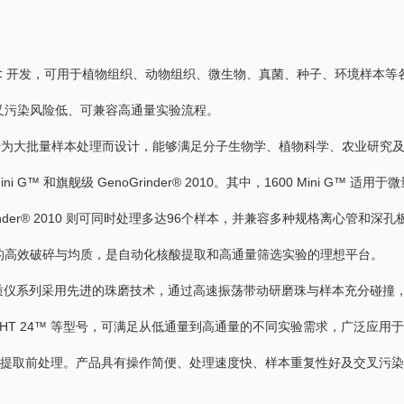
法均质技术 开发，可用于植物组织、动物组织、微生物、真菌、种子、环境样本
叉污染风险低、可兼容高通量实验流程。
均质仪系列专为大批量样本处理而设计，能够满足分子生物学、植物科学、农业研究
™ 和旗舰级 GenoGrinder® 2010。其中，1600 Mini G™ 适用于
nder® 2010 则可同时处理多达96个样本，并兼容多种规格离心管和深孔
的高效破碎与均质，是自动化核酸提取和高通量筛选实验的理想平台。
d Beater 均质仪系列采用先进的珠磨技术，通过高速振荡带动研磨珠与样本充分碰
™ 和 HT 24™ 等型号，可满足从低通量到高通量的不同实验需求，广泛应用
蛋白提取前处理。产品具有操作简便、处理速度快、样本重复性好及交叉污