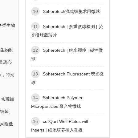
10
Spherotech流式细胞术用微球
等各类生物
11
Spherotech | 多重微球检测 | 荧
光微球载玻片
及生物制
12
Spherotech | 纳米颗粒 | 磁性微
球
微量离心
13
Spherotech Fluorescent 荧光微
板，特别
球
14
Spherotech Polymer
撞，实现细
Microparticles 聚合物微球
于细菌、
15
cellQart Well Plates with
染风险低
Inserts | 细胞培养插入孔板