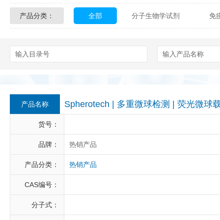
产品分类：
全部
分子生物学试剂
免
Glycon Biochem
Sterlitech
化学及生物化学试剂
材料学试剂
Echelon Biosciences
Verichem La
Affinity Biologicals
Kingfisher Biot
Epitope Diagnostics
Empire Geno
Spherotech | 多重微球检测 | 荧光微
产品名称
Biotez Berlin
Diametra
C
货号：
Berry & Associates
Zedira
品牌：
热销产品
产品分类：
热销产品
LGC Maine Standards
Biolife Sol
CAS编号：
Abbexa
AbD Serotec
Ab
分子式：