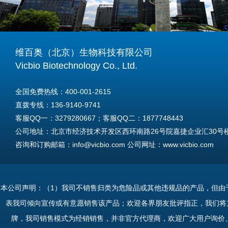
维百奥（北京）生物科技有限公司
Vicbio Biotechnology Co., Ltd.
全国免费热线：400-001-2615
直拨专线：136-9140-9741
客服QQ一：3279280667；客服QQ二：1877748443
公司地址：北京市经济技术开发区西环南路26号院嘉捷企业汇30号楼A
咨询和订购邮箱：info@vicbio.com 公司网址：www.vicbio.com
For International Inquiries & Orders
Tel: +86-13691409741
本公司声明：（1）我司不销售归类为危险品或其他违规品的产品，但由
Email: info@vicbio.com
表我司倾向宣传或有意愿销售该产品；欢迎各界朋友批评指正，我们将
Website: www.vicbio.com
牌，我司销售模式为经销销售，并非官方代理商，欢迎广大用户询价
Address: Room 603, Floor 6, Building 30A, No.26, Xihuannan Stre