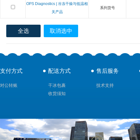
OPS Diagnostics | 冷冻干燥与低温相
系列货号
关产品
全选
取消选中
支付方式
配送方式
售后服务
对公转账
干冰包裹
技术支持
收货须知