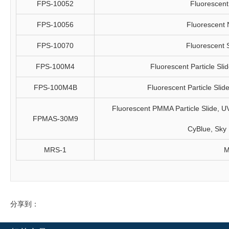
FPS-10052
Fluorescent 
FPS-10056
Fluorescent N
FPS-10070
Fluorescent S
FPS-100M4
Fluorescent Particle Sli
FPS-100M4B
Fluorescent Particle Slid
Fluorescent PMMA Particle Slide, UV,
FPMAS-30M9
CyBlue, Sky
MRS-1
M
分享到：