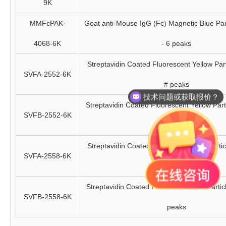
9K
MMFcPAK-
Goat anti-Mouse IgG (Fc) Magnetic Blue Part
4068-6K
- 6 peaks
Streptavidin Coated Fluorescent Yellow Part
SVFA-2552-6K
技术问题或获取报价？
# peaks
产品说明书在哪里？
Streptavidin Coated Fluorescent Yellow Parti
SVFB-2552-6K
# peaks
Streptavidin Coated Fluorescent Pink Partic
SVFA-2558-6K
peaks
Streptavidin Coated Fluorescent Pink Particl
SVFB-2558-6K
peaks