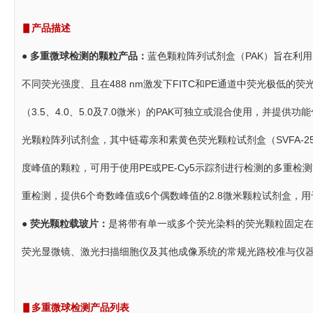
▋产品描述
●
多重微球检测的颗粒产品：
蓝色颗粒阵列试剂盒（PAK）旨在利用
不同荧光强度、且在488 nm激发下FITC和PE通道中荧光极低的
（3.5、4.0、5.0及7.0微米）的PAK可独立或混合使用，并提
光颗粒阵列试剂盒，其中链霉亲和素黄色荧光颗粒试剂盒（SVFA-2552-
度峰值的颗粒，可用于使用PE或PE-Cy5示踪剂进行检测的多重检
重检测，提供6个奇数峰值或6个偶数峰值的2.8微米颗粒试剂盒，
●
荧光颗粒载玻片：
是将带有单一或多个荧光染料的荧光颗粒固定
荧光显微镜、激光扫描细胞仪及其他成像系统的常规光路校准与仪
▋多重微球检测产品列表