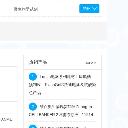
展开
微生物学试剂
PS Bioscience
产品
 Tools
Bioassay Systems
otechnology
DLD-Diagnostika
Medipan
Mediagnost
热销产品
more »
Cytodiagnostics
Katchem
1
Lonza电泳系列耗材｜琼脂糖、
Sunrise Science
预制胶、FlashGel®快速电泳及核酸染
色产品
micals
康为世纪
2
维百奥生物现货销售Zenogen
CELLBANKER 2细胞冻存液 | 11914
, 0.5ML