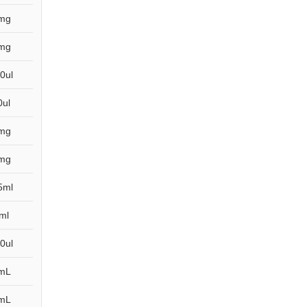
mg
mg
0ul
0ul
mg
mg
5ml
ml
0ul
mL
mL