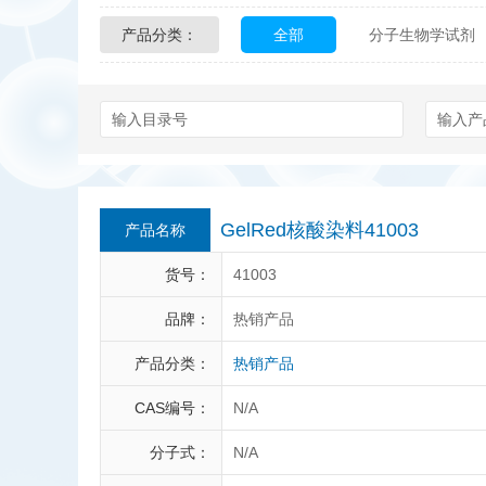
产品分类：
全部
分子生物学试剂
Glycon Biochem
Sterl
化学及生物化学试剂
Echelon Biosciences
Affinity Biologicals
Kin
Epitope Diagnostics
E
GelRed核酸染料41003
产品名称
Biotez Berlin
Diametr
货号：
41003
Berry & Associates
Ze
品牌：
热销产品
产品分类：
热销产品
LGC Maine Standards
CAS编号：
N/A
Abbexa
AbD Serotec
分子式：
N/A