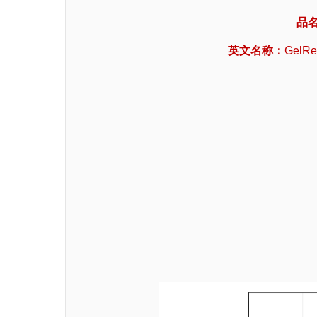
品
英文名称：
GelRed