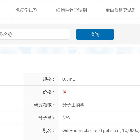
免疫学试剂
细胞生物学试剂
蛋白质研究试剂
itech
热销产品
辰辉创聚生物® (Nebulabio)
B
材料学试剂
仪器及设备
耗材及常用物品
其他
Verichem Laboratories
Vicbio Biotech
Click Chemistry
gfisher Biotech
Vector Labs
Trilink
VICBIO Bi
mpire Genomics
ImmunAware
IBT Systems
a
ChemPep
Eagle Biosciences
Cellscript
规格：
0.5mL
dira
Hybrid Plastics
Milenia Biotec
SiChem
价格：
￥
研究领域：
分子生物学
Biolife Solutions
Pall
Lonza
Omicron Bioche
分子量：
N/A
Abnova
Active Motif
别名：
GelRed nucleic acid gel stain, 10,000x