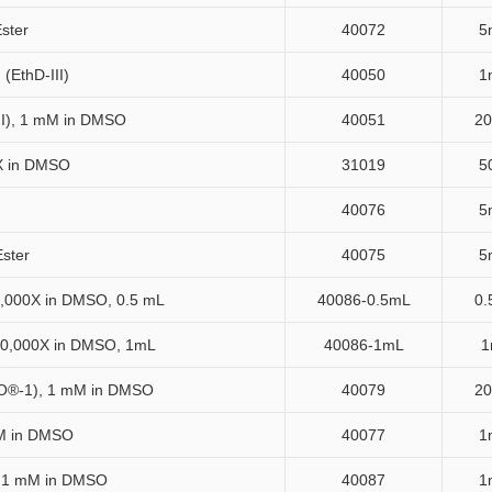
ster
40072
5
(EthD-III)
40050
1
III), 1 mM in DMSO
40051
20
X in DMSO
31019
5
40076
5
Ester
40075
5
0,000X in DMSO, 0.5 mL
40086-0.5mL
0.
10,000X in DMSO, 1mL
40086-1mL
1
O®-1), 1 mM in DMSO
40079
20
mM in DMSO
40077
1
, 1 mM in DMSO
40087
1