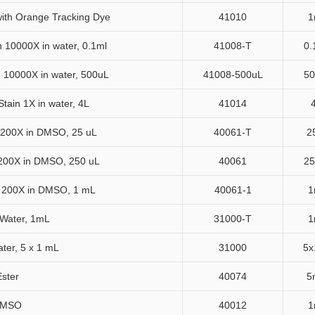
with Orange Tracking Dye
41010
1
 10000X in water, 0.1ml
41008-T
0.
 10000X in water, 500uL
41008-500uL
50
tain 1X in water, 4L
41014
 200X in DMSO, 25 uL
40061-T
2
200X in DMSO, 250 uL
40061
25
 200X in DMSO, 1 mL
40061-1
1
Water, 1mL
31000-T
1
ter, 5 x 1 mL
31000
5x
Ester
40074
5
DMSO
40012
1