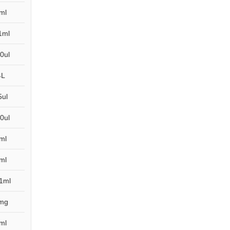
ml
1ml
0ul
4L
5ul
0ul
ml
ml
1ml
mg
ml