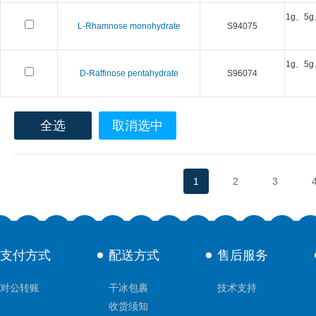
1g、5g
L-Rhamnose monohydrate
S94075
1g、5g
D-Raffinose pentahydrate
S96074
全选
取消选中
1
2
3
支付方式
配送方式
售后服务
对公转账
干冰包裹
技术支持
收货须知