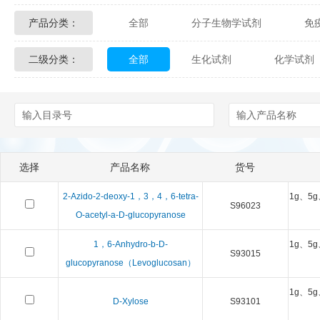
产品分类：
全部
分子生物学试剂
免
Glycon Biochem
Sterlitech
二级分类：
全部
生化试剂
化学试剂
化学及生物化学试剂
材料学试剂
Echelon Biosciences
Verichem La
Affinity Biologicals
Kingfisher Biot
Epitope Diagnostics
Empire Geno
选择
产品名称
货号
Biotez Berlin
Diametra
C
2-Azido-2-deoxy-1，3，4，6-tetra-
1g、5g
S96023
Berry & Associates
Zedira
O-acetyl-a-D-glucopyranose
1，6-Anhydro-b-D-
1g、5g
LGC Maine Standards
Biolife Sol
S93015
glucopyranose（Levoglucosan）
Abbexa
AbD Serotec
Ab
1g、5g
D-Xylose
S93101