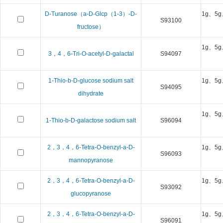
D-Turanose（a-D-Glcp（1-3）-D-
1g、5g
S93100
fructose）
1g、5g
3，4，6-Tri-O-acetyl-D-galactal
S94097
1-Thio-b-D-glucose sodium salt
1g、5g
S94095
dihydrate
1g、5g
1-Thio-b-D-galactose sodium salt
S96094
2，3，4，6-Tetra-O-benzyl-a-D-
1g、5g
S96093
mannopyranose
2，3，4，6-Tetra-O-benzyl-a-D-
1g、5g
S93092
glucopyranose
2，3，4，6-Tetra-O-benzyl-a-D-
1g、5g
S96091