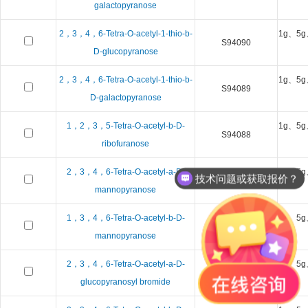
galactopyranose
2，3，4，6-Tetra-O-acetyl-1-thio-b-
1g、5g
S94090
D-glucopyranose
2，3，4，6-Tetra-O-acetyl-1-thio-b-
1g、5g
S94089
D-galactopyranose
1，2，3，5-Tetra-O-acetyl-b-D-
1g、5g
S94088
ribofuranose
2，3，4，6-Tetra-O-acetyl-a-D-
1g、5g
技术问题或获取报价？
S97087
mannopyranose
1，3，4，6-Tetra-O-acetyl-b-D-
1g、5g
S97086
mannopyranose
2，3，4，6-Tetra-O-acetyl-a-D-
1g、5g
S94084
glucopyranosyl bromide