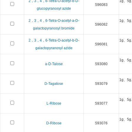
2，3，4，6-Tetra-O-acetyl-b-D-
1g、5g
S96083
glucopyranosyl azide
2，3，4，6-Tetra-O-acetyl-a-D-
1g、5g
S96082
galactopyranosyl bromide
2，3，4，6-Tetra-O-acetyl-b-D-
1g、5g
S96081
galactopyranosyl azide
1g、5g
a-D-Talose
S93080
1g、5g
D-Tagatose
S93079
1g、5g
L-Ribose
S93077
1g、5g
D-Ribose
S93076