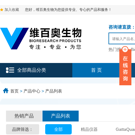
加入收藏
您好，维百奥生物为您提供专业、专心的产品和服务！
咨询请直拨：136-9
热门搜索：
B
全部商品分类
首 页
首页
>
产品中心
>
产品列表
热销产品
产品列表
品牌筛选：
全部
精品仪器
GattaQua