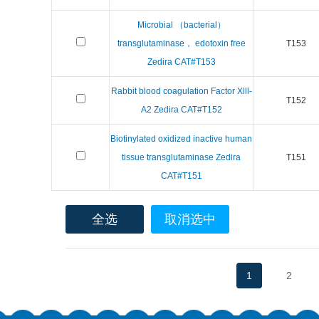
Microbial （bacterial）
transglutaminase， edotoxin free
T153
Zedira CAT#T153
Rabbit blood coagulation Factor Xlll-
T152
A2 Zedira CAT#T152
Biotinylated oxidized inactive human
tissue transglutaminase Zedira
T151
CAT#T151
全选
取消选中
1
2