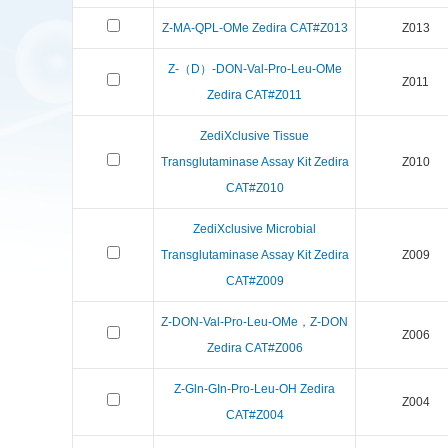
Z-MA-QPL-OMe Zedira CAT#Z013
Z013
Z-（D）-DON-Val-Pro-Leu-OMe
Z011
Zedira CAT#Z011
ZediXclusive Tissue
Transglutaminase Assay Kit Zedira
Z010
CAT#Z010
ZediXclusive Microbial
Transglutaminase Assay Kit Zedira
Z009
CAT#Z009
Z-DON-Val-Pro-Leu-OMe，Z-DON
Z006
Zedira CAT#Z006
Z-Gln-GIn-Pro-Leu-OH Zedira
Z004
CAT#Z004