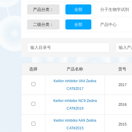
产品分类：
全部
分子生物学试剂
Glycon Biochem
Sterl
二级分类：
全部
产品中心
化学及生物化学试剂
Echelon Biosciences
配送方式
售后服务
Affinity Biologicals
Kin
Epitope Diagnostics
E
选择
产品名称
货号
Biotez Berlin
Diametr
Keillor inhibitor VA4 Zedira
Z017
Berry & Associates
Ze
CAT#Z017
Keillor inhibitor NC9 Zedira
LGC Maine Standards
Z016
CAT#Z016
Abbexa
AbD Serotec
Keillor inhibitor AA9 Zedira
Z015
CAT#Z015