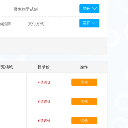
展开
微生物学试剂
PS Bioscience
展开
物指南
支付方式
产品
 Tools
Bioassay Systems
otechnology
DLD-Diagnostika
Medipan
Mediagnost
研究领域
目录价
操作
Cytodiagnostics
Katchem
询价
￥请询价
Sunrise Science
micals
康为世纪
询价
￥请询价
询价
￥请询价