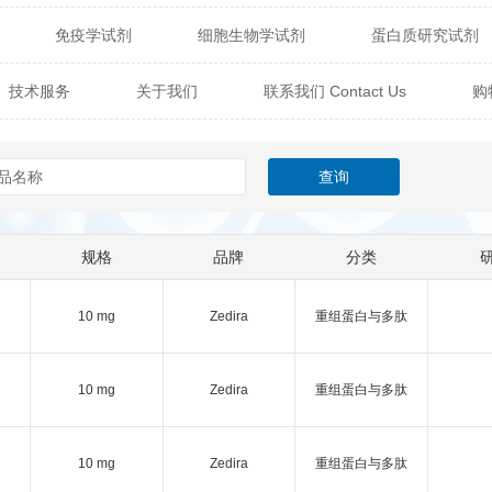
免疫学试剂
细胞生物学试剂
蛋白质研究试剂
itech
热销产品
辰辉创聚生物® (Nebulabio)
B
技术服务
关于我们
联系我们 Contact Us
购
材料学试剂
仪器及设备
耗材及常用物品
其他
Verichem Laboratories
Vicbio Biotech
Click Chemistry
技术专栏
gfisher Biotech
Vector Labs
Trilink
VICBIO Bi
mpire Genomics
ImmunAware
IBT Systems
规格
品牌
分类
a
ChemPep
Eagle Biosciences
Cellscript
10 mg
Zedira
重组蛋白与多肽
dira
Hybrid Plastics
Milenia Biotec
SiChem
Biolife Solutions
Pall
Lonza
Omicron Bioche
10 mg
Zedira
重组蛋白与多肽
Abnova
Active Motif
10 mg
Zedira
重组蛋白与多肽