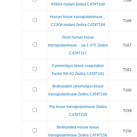
T169
R580A mutant Zedira CAT#T169
Human tissue transglutaminase，
T168
C23OA mutant Zedira CAT#T168
Short human tissue
transglutaminase， aa 1-475 Zedira
T167
CAT#T167
Cynomolgus blood coagulation
T161
Factor Xlll-A2 Zedira CAT#T161
Biotinylated cynomolgus tissue
T160
transglutaminase Zedira CAT#T160
Pig tissue transglutaminase Zedira
T159
CAT#T159
Biotinylated mouse tissue
T156
transglutaminase Zedira CAT#T156