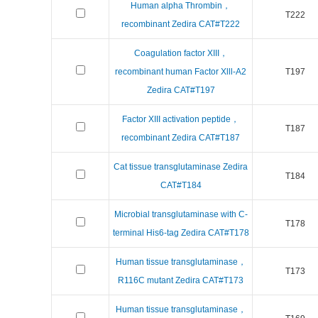
Human alpha Thrombin，
T222
recombinant Zedira CAT#T222
Coagulation factor XIII，
recombinant human Factor Xlll-A2
T197
Zedira CAT#T197
Factor XIII activation peptide，
T187
recombinant Zedira CAT#T187
Cat tissue transglutaminase Zedira
T184
CAT#T184
Microbial transglutaminase with C-
T178
terminal His6-tag Zedira CAT#T178
Human tissue transglutaminase，
T173
R116C mutant Zedira CAT#T173
Human tissue transglutaminase，