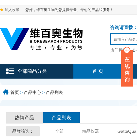
加入收藏
您好，维百奥生物为您提供专业、专心的产品和服务！
咨询请直拨：136-9
热门搜索：
B
全部商品分类
首 页
首页
>
产品中心
>
产品列表
热销产品
产品列表
品牌筛选：
全部
精品仪器
GattaQua