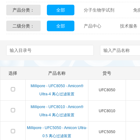
产品分类：
全部
分子生物学试剂
免
Glycon Biochem
Sterlitech
二级分类：
全部
产品中心
技术服务
化学及生物化学试剂
材料学试剂
Echelon Biosciences
Verichem La
配送方式
售后服务
技术
Affinity Biologicals
Kingfisher Biot
Epitope Diagnostics
Empire Geno
选择
产品名称
货号
Biotez Berlin
Diametra
C
Millipore - UFC8050 - Amicon®
UFC8050
Berry & Associates
Zedira
Ultra-4 离心过滤装置
Millipore - UFC8010 - Amicon®
LGC Maine Standards
Biolife Sol
UFC8010
Ultra-4 离心过滤装置
Abbexa
AbD Serotec
Ab
Millipore - UFC5050 - Amicon Ultra-
UFC5050
0.5 离心过滤装置