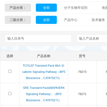
产品分类：
全部
分子生物学试剂
免
Glycon Biochem
Sterlitech
二级分类：
全部
产品中心
技术服务
化学及生物化学试剂
材料学试剂
Echelon Biosciences
Verichem La
配送方式
售后服务
技术
Affinity Biologicals
Kingfisher Biot
Epitope Diagnostics
Empire Geno
选择
产品名称
货号
Biotez Berlin
Diametra
C
TCF/LEF Transient Pack Wnt / β-
Berry & Associates
Zedira
catenin Signaling Pathway（BPS
79273
Bioscience，CAT#79273）
LGC Maine Standards
Biolife Sol
SRE Transient Pack(MAPK/ERK
Signaling Pathway）（BPS
79271
Abbexa
AbD Serotec
Ab
Bioscience，CAT#79271）