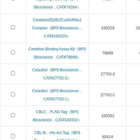
Bioscience，CAT#79264）
Cereblon/DDB1/Cul4A/Rbx1
Complex（BPS Bioscience，
100329
1
CAT#100329）
Cereblon Binding Assay Kit（BPS
79899
Bioscience，CAT#79899）
Celastrol（BPS Bioscience，
27702-2
CAT#27702-2）
Celastrol（BPS Bioscience，
27702-1
CAT#27702-1）
CBLC，FLAG-Tag（BPS
100332
Bioscience，CAT#100332）
CBL-B，His-Avi-Tag（BPS
80414