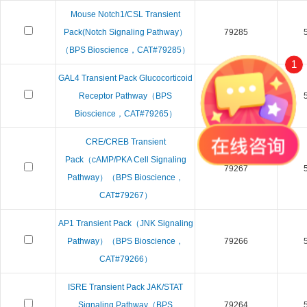
Mouse Notch1/CSL Transient
Pack(Notch Signaling Pathway）
79285
（BPS Bioscience，CAT#79285）
1
GAL4 Transient Pack Glucocorticoid
Receptor Pathway（BPS
79265
Bioscience，CAT#79265）
CRE/CREB Transient
Pack（cAMP/PKA Cell Signaling
79267
Pathway）（BPS Bioscience，
CAT#79267）
AP1 Transient Pack（JNK Signaling
Pathway）（BPS Bioscience，
79266
CAT#79266）
ISRE Transient Pack JAK/STAT
Signaling Pathway（BPS
79264