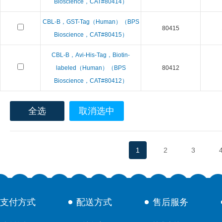
Bioscience，CAT#80414）
CBL-B，GST-Tag（Human）（BPS
80415
Bioscience，CAT#80415）
CBL-B，Avi-His-Tag，Biotin-
labeled（Human）（BPS
80412
Bioscience，CAT#80412）
全选
取消选中
1
2
3
支付方式
配送方式
售后服务