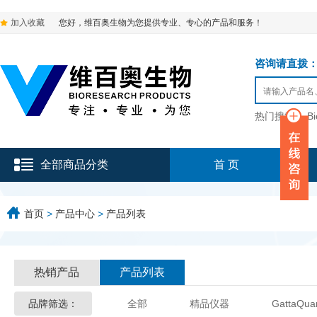
加入收藏
您好，维百奥生物为您提供专业、专心的产品和服务！
咨询请直拨：136-9
热门搜索：
B
全部商品分类
首 页
首页
>
产品中心
>
产品列表
热销产品
产品列表
品牌筛选：
全部
精品仪器
GattaQua