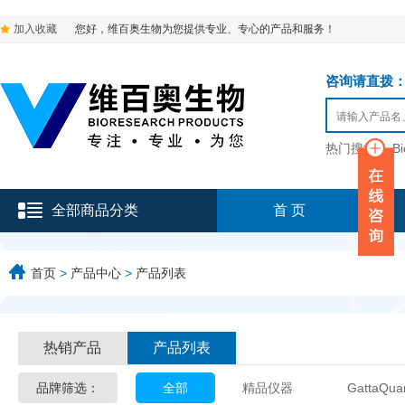
加入收藏
您好，维百奥生物为您提供专业、专心的产品和服务！
咨询请直拨：136-9
热门搜索：
B
全部商品分类
首 页
首页
>
产品中心
>
产品列表
热销产品
产品列表
品牌筛选：
全部
精品仪器
GattaQua