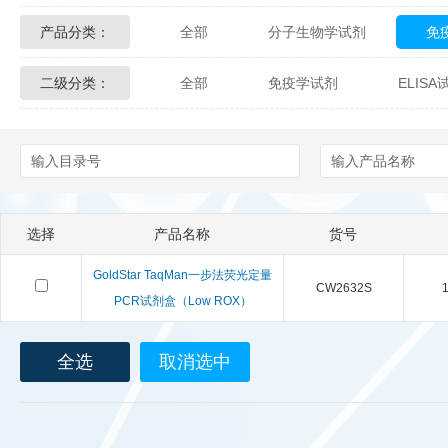
产品分类：
全部
分子生物学试剂
免
Glycon Biochem
Sterlitech
二级分类：
全部
免疫学试剂
ELIS
化学及生物化学试剂
材料学试剂
Echelon Biosciences
Verichem La
Affinity Biologicals
Kingfisher Biot
Epitope Diagnostics
Empire Geno
选择
产品名称
货号
Biotez Berlin
Diametra
C
GoldStar TaqMan一步法荧光定量
CW2632S
1
Berry & Associates
Zedira
PCR试剂盒（Low ROX）
LGC Maine Standards
Biolife Sol
全选
取消选中
Abbexa
AbD Serotec
Ab