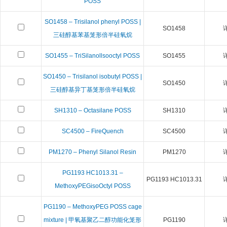
POSS
SO1458 – Trisilanol phenyl POSS |
SO1458
三硅醇基苯基笼形倍半硅氧烷
SO1455 – TriSilanollsooctyl POSS
SO1455
SO1450 – Trisilanol isobutyl POSS |
SO1450
三硅醇基异丁基笼形倍半硅氧烷
SH1310 – Octasilane POSS
SH1310
SC4500 – FireQuench
SC4500
PM1270 – Phenyl Silanol Resin
PM1270
PG1193 HC1013.31 –
PG1193 HC1013.31
MethoxyPEGisoOctyl POSS
PG1190 – MethoxyPEG POSS cage
mixture | 甲氧基聚乙二醇功能化笼形
PG1190