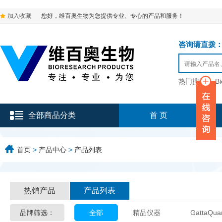
加入收藏
您好，维百奥生物为您提供专业、专心的产品和服务！
咨询请直拨：136-9
热门搜索：
B
全部商品分类
首 页
首页
>
产品中心
>
产品列表
热销产品
产品列表
品牌筛选：
全部
精品仪器
GattaQua