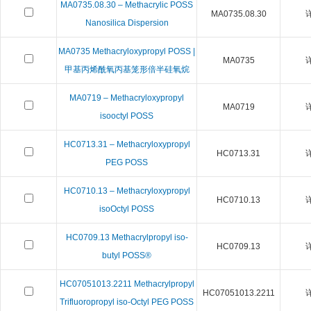
MA0735.08.30 – Methacrylic POSS
MA0735.08.30
Nanosilica Dispersion
MA0735 Methacryloxypropyl POSS |
MA0735
甲基丙烯酰氧丙基笼形倍半硅氧烷
MA0719 – Methacryloxypropyl
MA0719
isooctyl POSS
HC0713.31 – Methacryloxypropyl
HC0713.31
PEG POSS
HC0710.13 – Methacryloxypropyl
HC0710.13
isoOctyl POSS
HC0709.13 Methacrylpropyl iso-
HC0709.13
butyl POSS®
HC07051013.2211 Methacrylpropyl
HC07051013.2211
Trifluoropropyl iso-Octyl PEG POSS