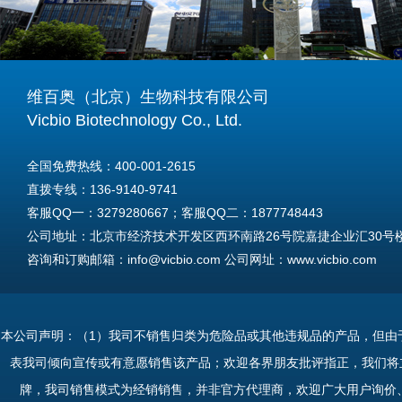
维百奥（北京）生物科技有限公司
Vicbio Biotechnology Co., Ltd.
全国免费热线：400-001-2615
直拨专线：136-9140-9741
客服QQ一：3279280667；客服QQ二：1877748443
公司地址：北京市经济技术开发区西环南路26号院嘉捷企业汇30号楼A
咨询和订购邮箱：info@vicbio.com 公司网址：www.vicbio.com
For International Inquiries & Orders
Tel: +86-13691409741
本公司声明：（1）我司不销售归类为危险品或其他违规品的产品，但由
Email: info@vicbio.com
表我司倾向宣传或有意愿销售该产品；欢迎各界朋友批评指正，我们将
Website: www.vicbio.com
牌，我司销售模式为经销销售，并非官方代理商，欢迎广大用户询价
Address: Room 603, Floor 6, Building 30A, No.26, Xihuannan Stre