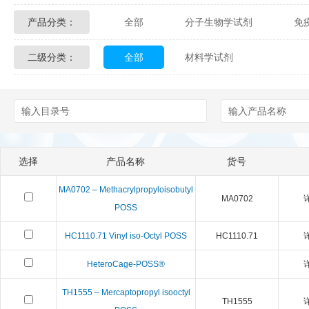
产品分类：
全部
分子生物学试剂
免
Glycon Biochem
Sterlitech
二级分类：
全部
材料学试剂
化学及生物化学试剂
材料学试剂
Echelon Biosciences
Verichem La
Affinity Biologicals
Kingfisher Biot
Epitope Diagnostics
Empire Geno
选择
产品名称
货号
Biotez Berlin
Diametra
C
MA0702 – Methacrylpropyloisobutyl
MA0702
Berry & Associates
Zedira
POSS
HC1110.71 Vinyl iso-Octyl POSS
HC1110.71
LGC Maine Standards
Biolife Sol
HeteroCage-POSS®
Abbexa
AbD Serotec
Ab
TH1555 – Mercaptopropyl isooctyl
TH1555