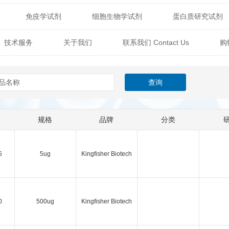
免疫学试剂
细胞生物学试剂
蛋白质研究试剂
itech
热销产品
辰辉创聚生物® (Nebulabio)
B
技术服务
关于我们
联系我们 Contact Us
购
材料学试剂
仪器及设备
耗材及常用物品
其他
Verichem Laboratories
Vicbio Biotech
Click Chemistry
技术专栏
gfisher Biotech
Vector Labs
Trilink
VICBIO Bi
mpire Genomics
ImmunAware
IBT Systems
规格
品牌
分类
a
ChemPep
Eagle Biosciences
Cellscript
dira
Hybrid Plastics
Milenia Biotec
SiChem
5
5ug
Kingfisher Biotech
Biolife Solutions
Pall
Lonza
Omicron Bioche
0
500ug
Kingfisher Biotech
Abnova
Active Motif