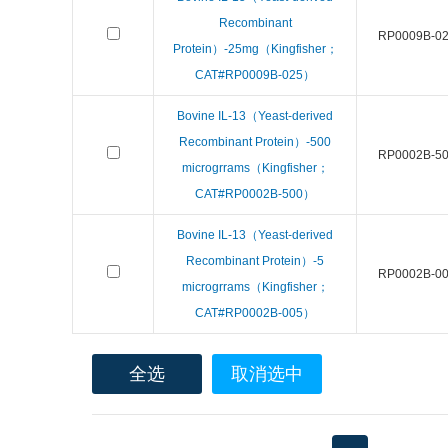
Recombinant
RP0009B-0
Protein）-25mg（Kingfisher；
CAT#RP0009B-025）
Bovine IL-13（Yeast-derived
Recombinant Protein）-500
RP0002B-5
microgrrams（Kingfisher；
CAT#RP0002B-500）
Bovine IL-13（Yeast-derived
Recombinant Protein）-5
RP0002B-0
microgrrams（Kingfisher；
CAT#RP0002B-005）
全选
取消选中