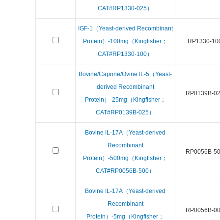
CAT#RP1330-025）
IGF-1（Yeast-derived Recombinant
Protein）-100mg（Kingfisher；
RP1330-10
CAT#RP1330-100）
Bovine/Caprine/Ovine IL-5（Yeast-
derived Recombinant
RP0139B-0
Protein）-25mg（Kingfisher；
CAT#RP0139B-025）
Bovine IL-17A（Yeast-derived
Recombinant
RP0056B-5
Protein）-500mg（Kingfisher；
CAT#RP0056B-500）
Bovine IL-17A（Yeast-derived
Recombinant
RP0056B-0
Protein）-5mg（Kingfisher；