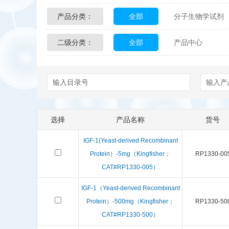
产品分类：
全部
分子生物学试剂
Glycon Biochem
Sterl
二级分类：
全部
产品中心
化学及生物化学试剂
Echelon Biosciences
配送方式
售后服务
Affinity Biologicals
Kin
Epitope Diagnostics
E
选择
产品名称
货号
Biotez Berlin
Diametr
IGF-1(Yeast-derived Recombinant
Berry & Associates
Ze
Protein）-5mg（Kingfisher；
RP1330-00
CAT#RP1330-005）
LGC Maine Standards
IGF-1（Yeast-derived Recombinant
Protein）-500mg（Kingfisher；
RP1330-50
Abbexa
AbD Serotec
CAT#RP1330-500）