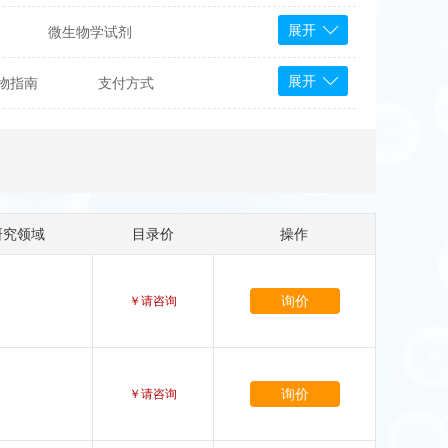
展开
微生物学试剂
PS Bioscience
展开
物指南
支付方式
产品
 Tools
Bioassay Systems
otechnology
DLD-Diagnostika
Medipan
Mediagnost
研究领域
目录价
操作
Cytodiagnostics
Katchem
Sunrise Science
询价
￥请咨询
micals
康为世纪
询价
￥请咨询