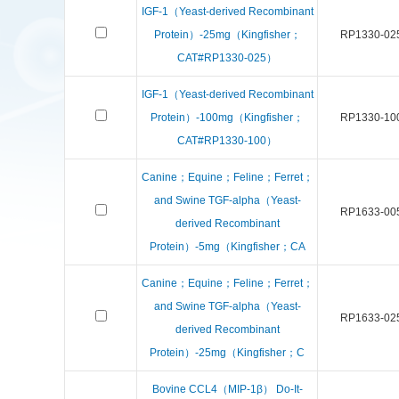
IGF-1（Yeast-derived Recombinant
Protein）-25mg（Kingfisher；
RP1330-02
CAT#RP1330-025）
IGF-1（Yeast-derived Recombinant
Protein）-100mg（Kingfisher；
RP1330-10
CAT#RP1330-100）
Canine；Equine；Feline；Ferret；
and Swine TGF-alpha（Yeast-
RP1633-00
derived Recombinant
Protein）-5mg（Kingfisher；CA
Canine；Equine；Feline；Ferret；
and Swine TGF-alpha（Yeast-
RP1633-02
derived Recombinant
Protein）-25mg（Kingfisher；C
Bovine CCL4（MIP-1β） Do-It-