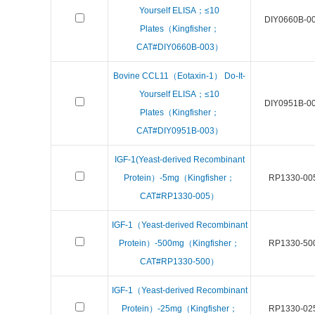
Yourself ELISA；≤10
DIY0660B-0
Plates（Kingfisher；
CAT#DIY0660B-003）
Bovine CCL11（Eotaxin-1） Do-It-
Yourself ELISA；≤10
DIY0951B-0
Plates（Kingfisher；
CAT#DIY0951B-003）
IGF-1(Yeast-derived Recombinant
Protein）-5mg（Kingfisher；
RP1330-00
CAT#RP1330-005）
IGF-1（Yeast-derived Recombinant
Protein）-500mg（Kingfisher；
RP1330-50
CAT#RP1330-500）
IGF-1（Yeast-derived Recombinant
Protein）-25mg（Kingfisher；
RP1330-02