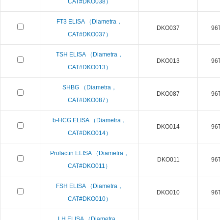
CAT#DKO038）
FT3 ELISA （Diametra，
DKO037
96T
CAT#DKO037）
TSH ELISA （Diametra，
DKO013
96T
CAT#DKO013）
SHBG （Diametra，
DKO087
96T
CAT#DKO087）
b-HCG ELISA （Diametra，
DKO014
96T
CAT#DKO014）
Prolactin ELISA （Diametra，
DKO011
96T
CAT#DKO011）
FSH ELISA （Diametra，
DKO010
96T
CAT#DKO010）
LH ELISA （Diametra，