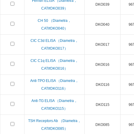
Ferritin ELISA （Diametra，
DKO039
96T
CAT#DKO039）
CH 50 （Diametra，
DKO040
96T
CAT#DKO040）
CIC C3d ELISA （Diametra，
DKO017
96T
CAT#DKO017）
CIC C1q ELISA （Diametra，
DKO016
96T
CAT#DKO016）
Anti-TPO ELISA （Diametra，
DKO116
96T
CAT#DKO116）
Anti-TG ELISA （Diametra，
DKO115
96T
CAT#DKO115）
TSH Receptors Ab （Diametra，
DKO085
96T
CAT#DKO085）