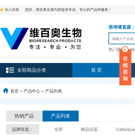
加入收藏
您好，维百奥生物为您提供专业、专心的产品和服务！
咨询请直拨：136-9
热门搜索：
B
全部商品分类
首 页
首页
>
产品中心
>
产品列表
热销产品
产品列表
品牌筛选：
全部
精品仪器
GattaQua