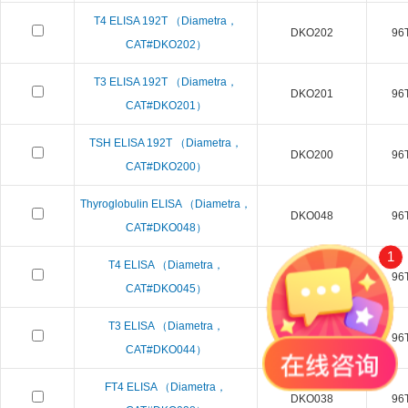
T4 ELISA 192T （Diametra，
DKO202
96T
CAT#DKO202）
T3 ELISA 192T （Diametra，
DKO201
96T
CAT#DKO201）
TSH ELISA 192T （Diametra，
DKO200
96T
CAT#DKO200）
Thyroglobulin ELISA （Diametra，
DKO048
96T
CAT#DKO048）
1
T4 ELISA （Diametra，
DKO045
96T
CAT#DKO045）
T3 ELISA （Diametra，
DKO044
96T
CAT#DKO044）
FT4 ELISA （Diametra，
DKO038
96T