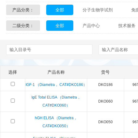
产品分类：
全部
分子生物学试剂
免
Glycon Biochem
Sterlitech
二级分类：
全部
产品中心
技术服务
化学及生物化学试剂
材料学试剂
Echelon Biosciences
Verichem La
配送方式
售后服务
技术
Affinity Biologicals
Kingfisher Biot
Epitope Diagnostics
Empire Geno
选择
产品名称
货号
Biotez Berlin
Diametra
C
IGF-1 （Diametra， CAT#DKO186）
DKO186
96T
Berry & Associates
Zedira
IgE Total ELISA （Diametra，
DKO060
96T
CAT#DKO060）
LGC Maine Standards
Biolife Sol
hGH ELISA （Diametra，
Abbexa
AbD Serotec
DKO050
Ab
96T
CAT#DKO050）