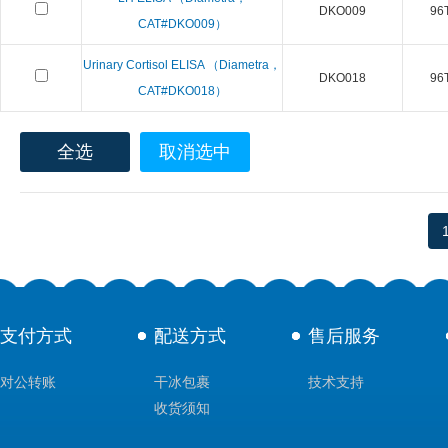
DKO009
96T
CAT#DKO009）
Urinary Cortisol ELISA （Diametra，
DKO018
96T
CAT#DKO018）
全选
取消选中
支付方式
配送方式
售后服务
对公转账
干冰包裹
技术支持
收货须知