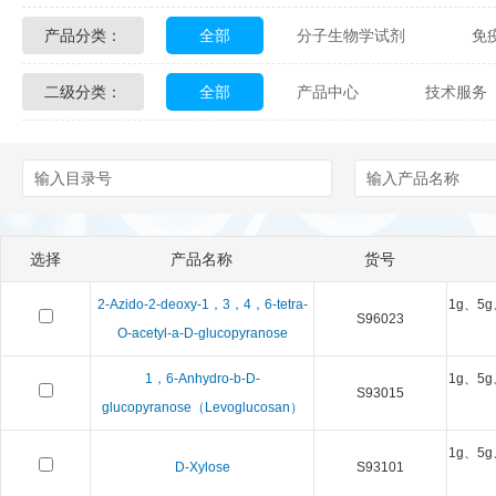
产品分类：
全部
分子生物学试剂
免
Glycon Biochem
Sterlitech
二级分类：
全部
产品中心
技术服务
化学及生物化学试剂
材料学试剂
Echelon Biosciences
Verichem La
配送方式
售后服务
技术
Affinity Biologicals
Kingfisher Biot
Epitope Diagnostics
Empire Geno
选择
产品名称
货号
Biotez Berlin
Diametra
C
2-Azido-2-deoxy-1，3，4，6-tetra-
1g、5g
S96023
Berry & Associates
Zedira
O-acetyl-a-D-glucopyranose
1，6-Anhydro-b-D-
1g、5g
LGC Maine Standards
Biolife Sol
S93015
glucopyranose（Levoglucosan）
Abbexa
AbD Serotec
Ab
1g、5g
D-Xylose
S93101