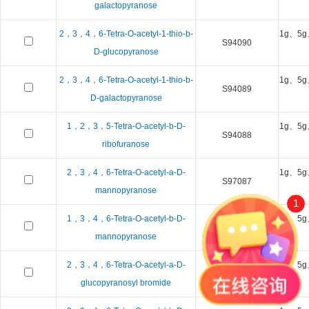
galactopyranose
2，3，4，6-Tetra-O-acetyl-1-thio-b-
1g、5g
S94090
D-glucopyranose
2，3，4，6-Tetra-O-acetyl-1-thio-b-
1g、5g
S94089
D-galactopyranose
1，2，3，5-Tetra-O-acetyl-b-D-
1g、5g
S94088
ribofuranose
2，3，4，6-Tetra-O-acetyl-a-D-
1g、5g
S97087
mannopyranose
1
1，3，4，6-Tetra-O-acetyl-b-D-
1g、5g
S97086
mannopyranose
2，3，4，6-Tetra-O-acetyl-a-D-
1g、5g
S94084
glucopyranosyl bromide