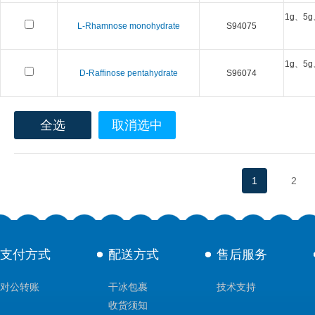
1g、5g
L-Rhamnose monohydrate
S94075
1g、5g
D-Raffinose pentahydrate
S96074
全选
取消选中
1
2
支付方式
配送方式
售后服务
对公转账
干冰包裹
技术支持
收货须知