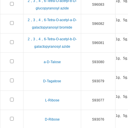
2，3，4，6-Tetra-O-acetyl-b-D-
1g、5g
S96083
glucopyranosyl azide
2，3，4，6-Tetra-O-acetyl-a-D-
1g、5g
S96082
galactopyranosyl bromide
2，3，4，6-Tetra-O-acetyl-b-D-
1g、5g
S96081
galactopyranosyl azide
1g、5g
a-D-Talose
S93080
1g、5g
D-Tagatose
S93079
1g、5g
L-Ribose
S93077
1g、5g
D-Ribose
S93076