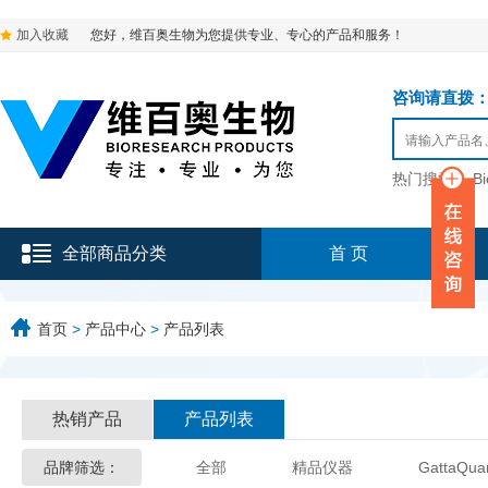
加入收藏
您好，维百奥生物为您提供专业、专心的产品和服务！
咨询请直拨：136-9
热门搜索：
B
全部商品分类
首 页
首页
>
产品中心
>
产品列表
热销产品
产品列表
品牌筛选：
全部
精品仪器
GattaQua