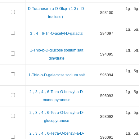
D-Turanose（a-D-Glcp（1-3）-D-
1g、5g
S93100
fructose）
1g、5g
3，4，6-Tri-O-acetyl-D-galactal
S94097
1-Thio-b-D-glucose sodium salt
1g、5g
S94095
dihydrate
1g、5g
1-Thio-b-D-galactose sodium salt
S96094
2，3，4，6-Tetra-O-benzyl-a-D-
1g、5g
S96093
mannopyranose
2，3，4，6-Tetra-O-benzyl-a-D-
1g、5g
S93092
glucopyranose
2，3，4，6-Tetra-O-benzyl-a-D-
1g、5g
S96091