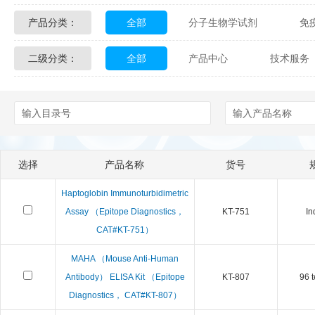
产品分类：
全部
分子生物学试剂
免
Glycon Biochem
Sterlitech
二级分类：
全部
产品中心
技术服务
化学及生物化学试剂
材料学试剂
Echelon Biosciences
Verichem La
配送方式
售后服务
技术
Affinity Biologicals
Kingfisher Biot
Epitope Diagnostics
Empire Geno
选择
产品名称
货号
Biotez Berlin
Diametra
C
Haptoglobin Immunoturbidimetric
Berry & Associates
Zedira
Assay （Epitope Diagnostics，
KT-751
In
CAT#KT-751）
LGC Maine Standards
Biolife Sol
MAHA （Mouse Anti-Human
Antibody） ELISA Kit （Epitope
KT-807
96 t
Abbexa
AbD Serotec
Ab
Diagnostics， CAT#KT-807）