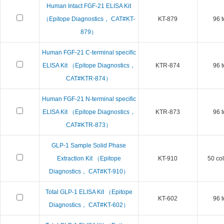
Human Intact FGF-21 ELISA Kit
（Epitope Diagnostics， CAT#KT-
KT-879
96 t
879）
Human FGF-21 C-terminal specific
ELISA Kit （Epitope Diagnostics，
KTR-874
96 t
CAT#KTR-874）
Human FGF-21 N-terminal specific
ELISA Kit （Epitope Diagnostics，
KTR-873
96 t
CAT#KTR-873）
GLP-1 Sample Solid Phase
Extraction Kit （Epitope
KT-910
50 co
Diagnostics， CAT#KT-910）
Total GLP-1 ELISA Kit （Epitope
KT-602
96 t
Diagnostics， CAT#KT-602）