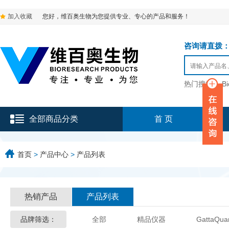
加入收藏
您好，维百奥生物为您提供专业、专心的产品和服务！
咨询请直拨：136-9
热门搜索：
B
全部商品分类
首 页
首页
>
产品中心
>
产品列表
热销产品
产品列表
品牌筛选：
全部
精品仪器
GattaQua