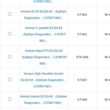
CAT#KT-891）
Human ACTH ELISA Kit （Epitope
KT-882
96 t
Diagnostics， CAT#KT-882）
Human C-peptide ELISA Kit
（Epitope Diagnostics， CAT#KT-
KT-881
96 t
881）
Human Intact PTH ELISA Kit
（Epitope Diagnostics， CAT#KTR-
KTR-888
96 t
888）
Human High Sensitive Insulin
ELISA Kit （Epitope Diagnostics，
KT-887
96 t
CAT#KT-887）
Human Insulin ELISA Kit （Epitope
KT-886
96 t
Diagnostics， CAT#KT-886）