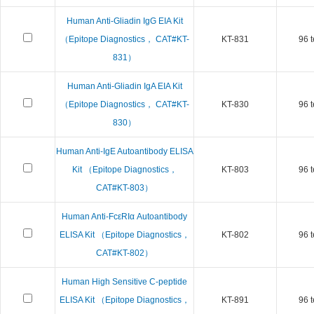
Human Anti-Gliadin IgG EIA Kit
（Epitope Diagnostics， CAT#KT-
KT-831
96 t
831）
Human Anti-Gliadin IgA EIA Kit
（Epitope Diagnostics， CAT#KT-
KT-830
96 t
830）
Human Anti-IgE Autoantibody ELISA
Kit （Epitope Diagnostics，
KT-803
96 t
CAT#KT-803）
Human Anti-FcεRIα Autoantibody
ELISA Kit （Epitope Diagnostics，
KT-802
96 t
CAT#KT-802）
Human High Sensitive C-peptide
ELISA Kit （Epitope Diagnostics，
KT-891
96 t