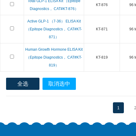
Total GLP-1 ELISA Kit （Epitope
KT-876
96 t
Diagnostics， CAT#KT-876）
Active GLP-1 （7-36） ELISA Kit
（Epitope Diagnostics， CAT#KT-
KT-871
96 t
871）
Human Growth Hormone ELISA Kit
（Epitope Diagnostics， CAT#KT-
KT-819
96 t
819）
全选
取消选中
1