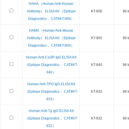
HAHA （Human Anti-Human
Antibody） ELISA Kit （Epitope
KT-806
96 t
Diagnostics， CAT#KT-806）
HAMA （Human Anti-Mouse
Antibody） ELISA Kit （Epitope
KT-805
96 t
Diagnostics， CAT#KT-805）
Human Anti-CaSR IgG ELISA Kit
（Epitope Diagnostics， CAT#KT-
KT-840
96 t
840）
Human Anti-TPO IgG ELISA Kit
（Epitope Diagnostics， CAT#KT-
KT-833
96 t
833）
Human Anti-Tg IgG ELISA Kit
（Epitope Diagnostics， CAT#KT-
KT-832
96 t
832）