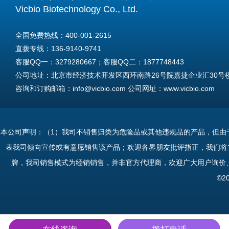
Vicbio Biotechnology Co., Ltd.
全国免费热线：400-001-2615
直拨专线：136-9140-9741
客服QQ一：3279280667；客服QQ二：1877748443
公司地址：北京市经济技术开发区西环南路26号院嘉捷企业汇30号楼A
咨询和订购邮箱：info@vicbio.com 公司网址：www.vicbio.com
For International Inquiries & Orders
Tel: +86-13691409741
本公司声明：（1）我司不销售归类为危险品或其他违规品的产品，但由
Email: info@vicbio.com
表我司倾向宣传或有意愿销售该产品；欢迎各界朋友批评指正，我们将
Website: www.vicbio.com
牌，我司销售模式为经销销售，并非官方代理商，欢迎广大用户询价
Address: Room 603, Floor 6, Building 30A, No.26, Xihuannan Stre
©2