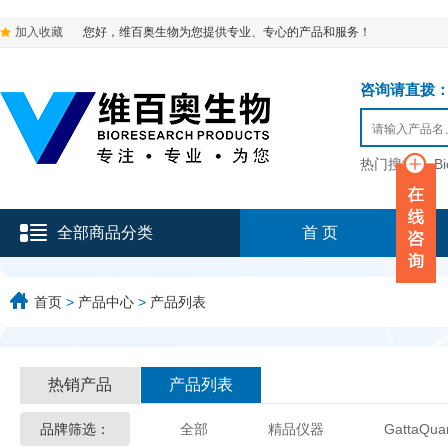
加入收藏
您好，维百奥生物为您提供专业、专心的产品和服务！
咨询请直拨：136-9
热门搜索：
B
全部商品分类
首 页
首页
>
产品中心
>
产品列表
热销产品
产品列表
品牌筛选：
全部
精品仪器
GattaQua