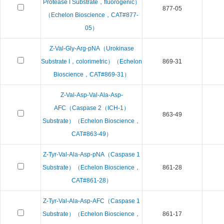
Protease I Substrate，fluorogenic）
877-05
（Echelon Bioscience，CAT#877-
05）
Z-Val-Gly-Arg-pNA（Urokinase
Substrate I，colorimetric）（Echelon
869-31
Bioscience，CAT#869-31）
Z-Val-Asp-Val-Ala-Asp-
AFC（Caspase 2（ICH-1）
863-49
Substrate）（Echelon Bioscience，
CAT#863-49）
Z-Tyr-Val-Ala-Asp-pNA（Caspase 1
Substrate）（Echelon Bioscience，
861-28
CAT#861-28）
Z-Tyr-Val-Ala-Asp-AFC（Caspase 1
Substrate）（Echelon Bioscience，
861-17