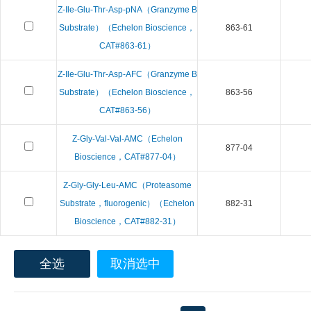
Z-Ile-Glu-Thr-Asp-pNA（Granzyme B
Substrate）（Echelon Bioscience，
863-61
CAT#863-61）
Z-Ile-Glu-Thr-Asp-AFC（Granzyme B
Substrate）（Echelon Bioscience，
863-56
CAT#863-56）
Z-Gly-Val-Val-AMC（Echelon
877-04
Bioscience，CAT#877-04）
Z-Gly-Gly-Leu-AMC（Proteasome
Substrate，fluorogenic）（Echelon
882-31
Bioscience，CAT#882-31）
全选
取消选中