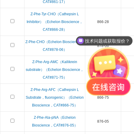
CAT#861-17）
Z-Phe-Tyr-CHO（Cathepsin L
Inhibitor）（Echelon Bioscience，
866-28
CAT#866-28）
技术问题或获取报价？
Z-Phe-CHO（Echelon Bioscience，
878-06
CAT#878-06）
Z-Phe-Arg-AMC（Kallikrein
substrate）（Echelon Bioscience，
871-75
CAT#871-75）
Z-Phe-Arg-AFC（Cathepsin L
Substrate，fluorogenic）（Echelon
866-75
Bioscience，CAT#866-75）
Z-Phe-Ala-pNA（Echelon
876-05
Bioscience，CAT#876-05）