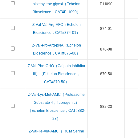
bisethylene glycol（Echelon
F-H090
Bioscience，CAT#F-H090）
Z-Val-Val-Arg-AFC（Echelon
874-01
Bioscience，CAT#874-01）
Z-Val-Pro-Arg-pNA（Echelon
876-08
Bioscience，CAT#876-08）
Z-Val-Phe-CHO（Calpain Inhibitor
III）（Echelon Bioscience，
870-50
CAT#870-50）
Z-Val-Lys-Met-AMC（Proteasome
Substrate 4，fluorogenic）
882-23
（Echelon Bioscience，CAT#882-
23）
Z-Val-Ile-Ala-AMC（IRCM Serine