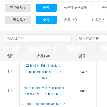
产品分类：
全部
分子生物学试剂
免
Glycon Biochem
Sterlitech
二级分类：
全部
产品中心
技术服务
化学及生物化学试剂
材料学试剂
Echelon Biosciences
Verichem La
配送方式
售后服务
技术
Affinity Biologicals
Kingfisher Biot
Epitope Diagnostics
Empire Geno
选择
产品名称
货号
Biotez Berlin
Diametra
C
ZSTK474（PI3K Inhibitor）
Berry & Associates
Zedira
（Echelon Bioscience，CAT#B-
B-0307
0307）
LGC Maine Standards
Biolife Sol
Zn Protoporphyrin IX（Echelon
F-H060
Bioscience，CAT#F-H060）
Abbexa
AbD Serotec
Ab
Zn（II）Deuteroporphyrin IX 2，4