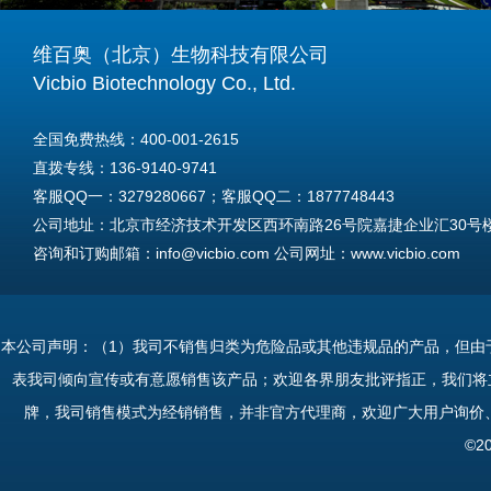
维百奥（北京）生物科技有限公司
Vicbio Biotechnology Co., Ltd.
全国免费热线：400-001-2615
直拨专线：136-9140-9741
客服QQ一：3279280667；客服QQ二：1877748443
公司地址：北京市经济技术开发区西环南路26号院嘉捷企业汇30号楼A
咨询和订购邮箱：info@vicbio.com 公司网址：www.vicbio.com
For International Inquiries & Orders
Tel: +86-13691409741
本公司声明：（1）我司不销售归类为危险品或其他违规品的产品，但由
Email: info@vicbio.com
表我司倾向宣传或有意愿销售该产品；欢迎各界朋友批评指正，我们将
Website: www.vicbio.com
牌，我司销售模式为经销销售，并非官方代理商，欢迎广大用户询价
Address: Room 603, Floor 6, Building 30A, No.26, Xihuannan Stre
©2