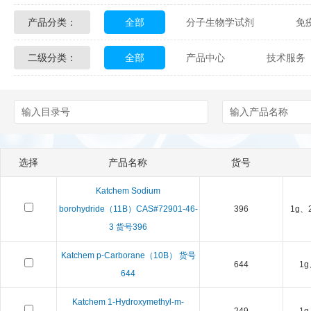
产品分类：
全部
分子生物学试剂
免
Glycon Biochem
Sterlitech
二级分类：
全部
产品中心
技术服务
化学及生物化学试剂
材料学试剂
Echelon Biosciences
Verichem La
配送方式
售后服务
技术
Affinity Biologicals
Kingfisher Biot
Epitope Diagnostics
Empire Geno
选择
产品名称
货号
Biotez Berlin
Diametra
C
Katchem Sodium
Berry & Associates
Zedira
borohydride（11B）CAS#72901-46-
396
1g、
3 货号396
LGC Maine Standards
Biolife Sol
Katchem p-Carborane（10B） 货号
644
1g
644
Abbexa
AbD Serotec
Ab
Katchem 1-Hydroxymethyl-m-