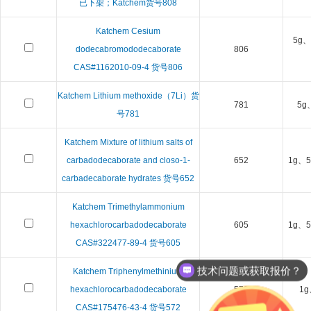
已下架；Katchem货号808
Katchem Cesium
5g、
dodecabromododecaborate
806
CAS#1162010-09-4 货号806
Katchem Lithium methoxide（7Li）货
781
5g
号781
Katchem Mixture of lithium salts of
carbadodecaborate and closo-1-
652
1g、5
carbadecaborate hydrates 货号652
Katchem Trimethylammonium
hexachlorocarbadodecaborate
605
1g、5
CAS#322477-89-4 货号605
技术问题或获取报价？
Katchem Triphenylmethinium
hexachlorocarbadodecaborate
572
1g
CAS#175476-43-4 货号572