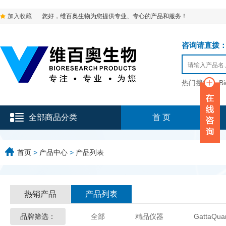
加入收藏
您好，维百奥生物为您提供专业、专心的产品和服务！
咨询请直拨：136-9
热门搜索：
B
全部商品分类
首 页
首页
>
产品中心
>
产品列表
热销产品
产品列表
品牌筛选：
全部
精品仪器
GattaQua