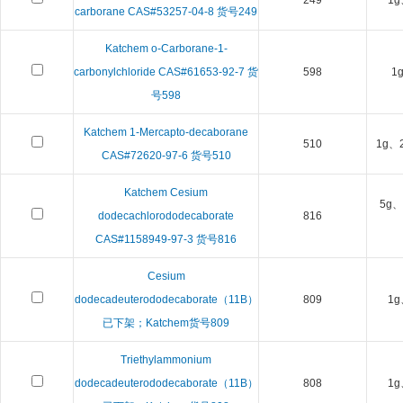
249
1g
carborane CAS#53257-04-8 货号249
Katchem o-Carborane-1-
carbonylchloride CAS#61653-92-7 货
598
1
号598
Katchem 1-Mercapto-decaborane
510
1g、
CAS#72620-97-6 货号510
Katchem Cesium
5g、
dodecachlorododecaborate
816
CAS#1158949-97-3 货号816
Cesium
dodecadeuterododecaborate（11B）
809
1g
已下架；Katchem货号809
Triethylammonium
dodecadeuterododecaborate（11B）
808
1g