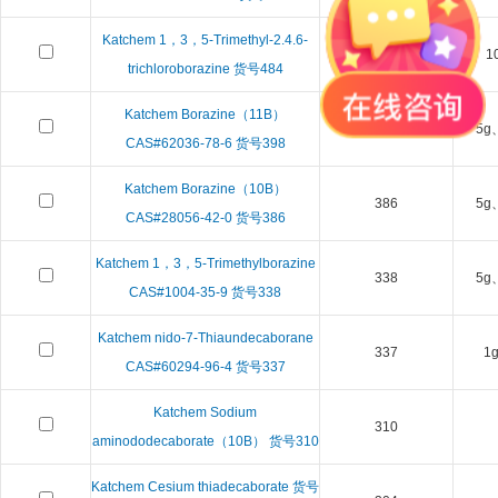
Katchem 1，3，5-Trimethyl-2.4.6-
484
5g、1
trichloroborazine 货号484
Katchem Borazine（11B）
398
5g
CAS#62036-78-6 货号398
Katchem Borazine（10B）
386
5g
CAS#28056-42-0 货号386
Katchem 1，3，5-Trimethylborazine
338
5g
CAS#1004-35-9 货号338
Katchem nido-7-Thiaundecaborane
337
1
CAS#60294-96-4 货号337
Katchem Sodium
310
aminododecaborate（10B） 货号310
Katchem Cesium thiadecaborate 货号