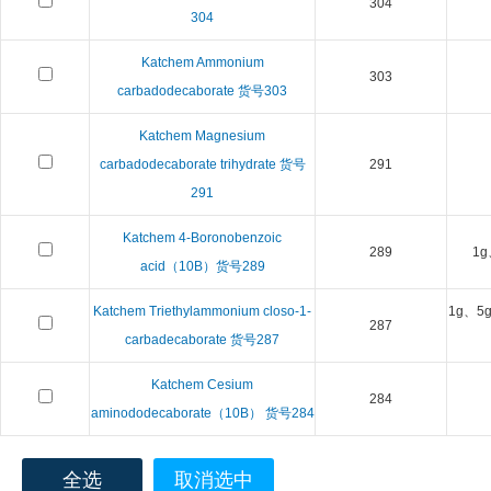
304
304
Katchem Ammonium
303
carbadodecaborate 货号303
Katchem Magnesium
carbadodecaborate trihydrate 货号
291
291
Katchem 4-Boronobenzoic
289
1g
acid（10B）货号289
Katchem Triethylammonium closo-1-
1g、5
287
carbadecaborate 货号287
Katchem Cesium
284
aminododecaborate（10B） 货号284
全选
取消选中