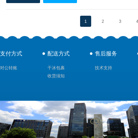
1
2
3
支付方式
配送方式
售后服务
对公转账
干冰包裹
技术支持
收货须知