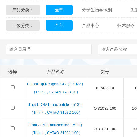
产品分类：
全部
分子生物学试剂
免
Glycon Biochem
Sterlitech
二级分类：
全部
产品中心
技术服务
化学及生物化学试剂
材料学试剂
Echelon Biosciences
Verichem La
配送方式
售后服务
技术
Affinity Biologicals
Kingfisher Biot
Epitope Diagnostics
Empire Geno
选择
产品名称
货号
Biotez Berlin
Diametra
C
CleanCap Reagent GG（3‘ OMe）
N-7433-10
1
Berry & Associates
Zedira
（Trilink，CAT#N-7433-10）
dTpdT DNA Dinucleotide（5‘-3‘）
LGC Maine Standards
Biolife Sol
O-31032-100
10
（Trilink，CAT#O-31032-100）
Abbexa
AbD Serotec
Ab
dTpdG DNA Dinucleotide（5‘-3‘）
O-31031-100
10
（Trilink，CAT#O-31031-100）