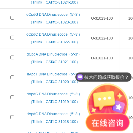
（Trilink，CAT#O-31024-100）
dCpdG DNA Dinucleotide（5‘-3‘）
O-31023-100
10
（Trilink，CAT#O-31023-100）
dCpdC DNA Dinucleotide（5‘-3‘）
O-31022-100
10
（Trilink，CAT#O-31022-100）
dCpdA DNA Dinucleotide（5‘-3‘）
O-31021-100
10
（Trilink，CAT#O-31021-100）
dApdT DNA Dinucleotide（5‘-3‘）
技术问题或获取报价？
O-31020-100
10
（Trilink，CAT#O-31020-100）
dApdG DNA Dinucleotide（5‘-3‘）
O-31019-100
10
（Trilink，CAT#O-31019-100）
dApdC DNA Dinucleotide（5‘-3‘）
O-31018-100
10
（Trilink，CAT#O-31018-100）