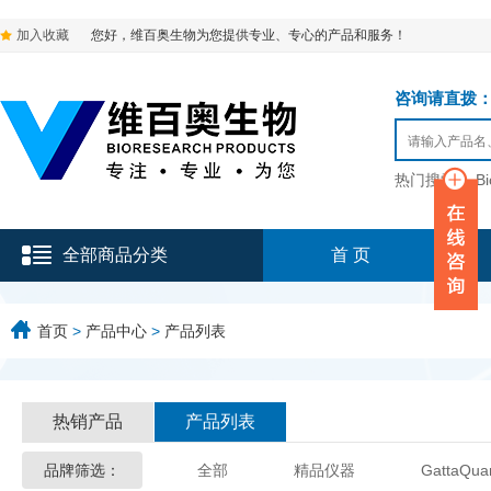
加入收藏
您好，维百奥生物为您提供专业、专心的产品和服务！
咨询请直拨：136-9
热门搜索：
B
全部商品分类
首 页
首页
>
产品中心
>
产品列表
热销产品
产品列表
品牌筛选：
全部
精品仪器
GattaQua