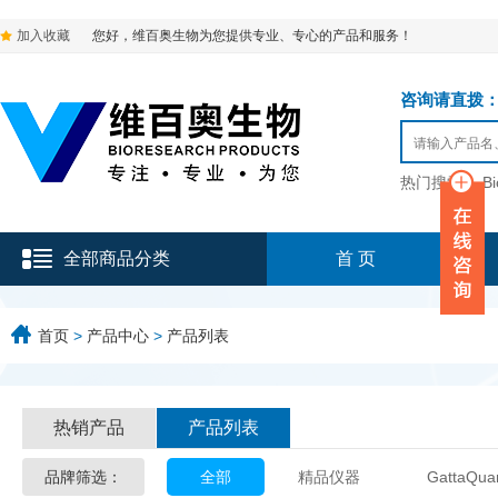
加入收藏
您好，维百奥生物为您提供专业、专心的产品和服务！
咨询请直拨：136-9
热门搜索：
B
全部商品分类
首 页
首页
>
产品中心
>
产品列表
热销产品
产品列表
品牌筛选：
全部
精品仪器
GattaQua