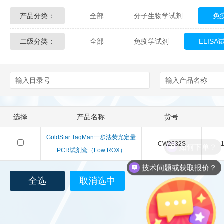
产品分类：
全部
分子生物学试剂
免
Glycon Biochem
Sterlitech
二级分类：
全部
免疫学试剂
ELIS
化学及生物化学试剂
材料学试剂
Echelon Biosciences
Verichem La
Affinity Biologicals
Kingfisher Biot
Epitope Diagnostics
Empire Geno
选择
产品名称
货号
Biotez Berlin
Diametra
C
GoldStar TaqMan一步法荧光定量
CW2632S
1
如何下单？
Berry & Associates
Zedira
PCR试剂盒（Low ROX）
技术问题或获取报价？
LGC Maine Standards
Biolife Sol
全选
取消选中
Abbexa
AbD Serotec
Ab