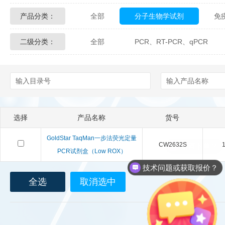
产品分类：
全部
分子生物学试剂
免
Glycon Biochem
Sterlitech
二级分类：
全部
PCR、RT-PCR、qPCR
化学及生物化学试剂
材料学试剂
Echelon Biosciences
Verichem La
Affinity Biologicals
Kingfisher Biot
Epitope Diagnostics
Empire Geno
选择
产品名称
货号
Biotez Berlin
Diametra
C
GoldStar TaqMan一步法荧光定量
CW2632S
1
Berry & Associates
Zedira
PCR试剂盒（Low ROX）
技术问题或获取报价？
LGC Maine Standards
Biolife Sol
全选
取消选中
Abbexa
AbD Serotec
Ab