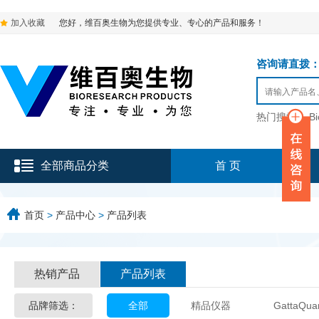
加入收藏
您好，维百奥生物为您提供专业、专心的产品和服务！
咨询请直拨：136-9
热门搜索：
B
全部商品分类
首 页
首页
>
产品中心
>
产品列表
热销产品
产品列表
品牌筛选：
全部
精品仪器
GattaQua