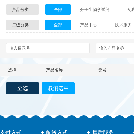
产品分类：
全部
分子生物学试剂
免
Glycon Biochem
Sterlitech
二级分类：
全部
产品中心
技术服务
化学及生物化学试剂
材料学试剂
Echelon Biosciences
Verichem La
配送方式
售后服务
技术
Affinity Biologicals
Kingfisher Biot
Epitope Diagnostics
Empire Geno
选择
产品名称
货号
Biotez Berlin
Diametra
C
全选
取消选中
Berry & Associates
Zedira
LGC Maine Standards
Biolife Sol
Abbexa
AbD Serotec
Ab
支付方式
配送方式
售后服务