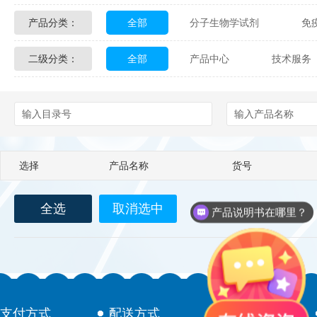
产品分类：
全部
分子生物学试剂
免
Glycon Biochem
Sterlitech
二级分类：
全部
产品中心
技术服务
化学及生物化学试剂
材料学试剂
Echelon Biosciences
Verichem La
配送方式
售后服务
技术
Affinity Biologicals
Kingfisher Biot
Epitope Diagnostics
Empire Geno
选择
产品名称
货号
Biotez Berlin
Diametra
C
全选
取消选中
Berry & Associates
Zedira
产品说明书在哪里？
如何下单？
LGC Maine Standards
Biolife Sol
Abbexa
AbD Serotec
Ab
支付方式
配送方式
售后服务