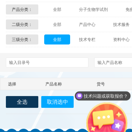
产品分类：
全部
分子生物学试剂
免
Glycon Biochem
Sterlitech
二级分类：
全部
产品中心
技术服务
化学及生物化学试剂
材料学试剂
Echelon Biosciences
Verichem La
三级分类：
全部
技术专栏
资料中心
配送方式
售后服务
技术
Affinity Biologicals
Kingfisher Biot
Epitope Diagnostics
Empire Geno
Biotez Berlin
Diametra
C
选择
产品名称
货号
Berry & Associates
Zedira
技术问题或获取报价？
全选
取消选中
LGC Maine Standards
Biolife Sol
Abbexa
AbD Serotec
Ab