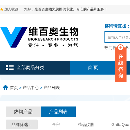
加入收藏
您好，维百奥生物为您提供专业、专心的产品和服务！
咨询请直拨：136-9
热门搜索：
B
全部商品分类
首 页
首页
>
产品中心
>
产品列表
热销产品
产品列表
品牌筛选：
全部
精品仪器
GattaQua