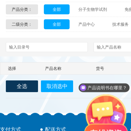
产品分类：
全部
分子生物学试剂
免
Glycon Biochem
Sterlitech
二级分类：
全部
产品中心
技术服务
化学及生物化学试剂
材料学试剂
Echelon Biosciences
Verichem La
配送方式
售后服务
技术
Affinity Biologicals
Kingfisher Biot
Epitope Diagnostics
Empire Geno
选择
产品名称
货号
Biotez Berlin
Diametra
C
全选
取消选中
Berry & Associates
Zedira
产品说明书在哪里？
LGC Maine Standards
Biolife Sol
Abbexa
AbD Serotec
Ab
支付方式
配送方式
售后服务