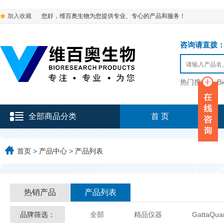
加入收藏
您好，维百奥生物为您提供专业、专心的产品和服务！
咨询请直拨：136-9
热门搜索：
B
全部商品分类
首 页
首页
>
产品中心
>
产品列表
热销产品
产品列表
品牌筛选：
全部
精品仪器
GattaQua