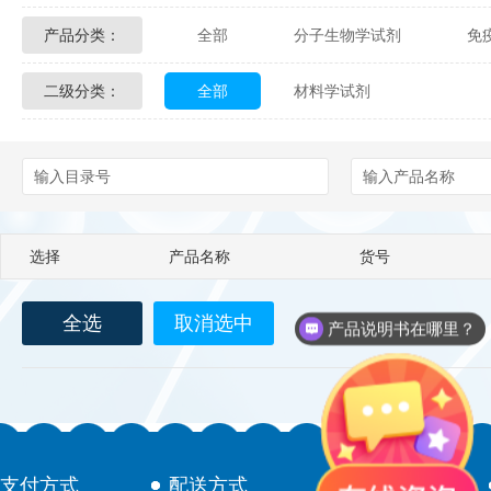
产品分类：
全部
分子生物学试剂
免
Glycon Biochem
Sterlitech
二级分类：
全部
材料学试剂
化学及生物化学试剂
材料学试剂
Echelon Biosciences
Verichem La
Affinity Biologicals
Kingfisher Biot
Epitope Diagnostics
Empire Geno
选择
产品名称
货号
Biotez Berlin
Diametra
C
全选
取消选中
Berry & Associates
Zedira
产品说明书在哪里？
LGC Maine Standards
Biolife Sol
Abbexa
AbD Serotec
Ab
支付方式
配送方式
售后服务