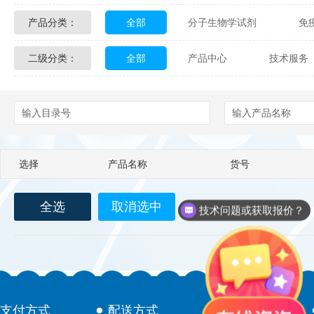
产品分类：
全部
分子生物学试剂
免
Glycon Biochem
Sterlitech
二级分类：
全部
产品中心
技术服务
化学及生物化学试剂
材料学试剂
Echelon Biosciences
Verichem La
配送方式
售后服务
技术
Affinity Biologicals
Kingfisher Biot
Epitope Diagnostics
Empire Geno
选择
产品名称
货号
Biotez Berlin
Diametra
C
全选
取消选中
Berry & Associates
Zedira
技术问题或获取报价？
LGC Maine Standards
Biolife Sol
Abbexa
AbD Serotec
Ab
支付方式
配送方式
售后服务