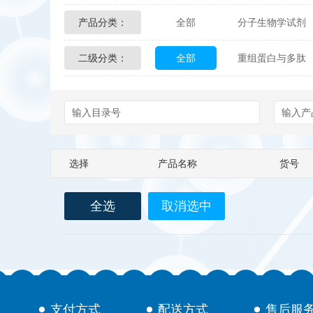
产品分类：
全部
分子生物学试剂
Glycon Biochem
Sterl
二级分类：
全部
重组蛋白与多肽
化学及生物化学试剂
Echelon Biosciences
Affinity Biologicals
Kin
Epitope Diagnostics
E
选择
产品名称
货号
Biotez Berlin
Diametr
全选
取消选中
Berry & Associates
Ze
LGC Maine Standards
Abbexa
AbD Serotec
支付方式
配送方式
售后服