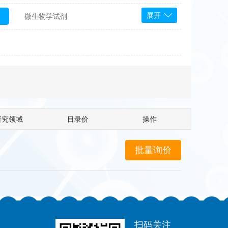
展开
微生物学试剂
PS Bioscience
产品
 Tools
Bioassay Systems
otechnology
DLD-Diagnostika
Medipan
Mediagnost
研究领域
目录价
操作
Cytodiagnostics
Katchem
Sunrise Science
micals
康为世纪
扫码关注