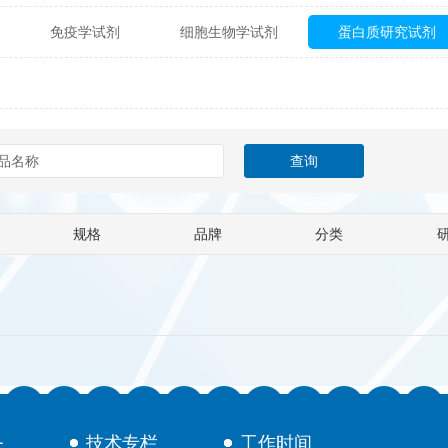
免疫学试剂
细胞生物学试剂
蛋白质研究试剂
itech
热销产品
辰辉创聚生物® (Nebulabio)
B
材料学试剂
仪器及设备
耗材及常用物品
其他
Verichem Laboratories
Vicbio Biotech
Click Chemistry
gfisher Biotech
Vector Labs
Trilink
VICBIO Bi
mpire Genomics
ImmunAware
IBT Systems
规格
品牌
分类
a
ChemPep
Eagle Biosciences
Cellscript
dira
Hybrid Plastics
Milenia Biotec
SiChem
Biolife Solutions
Pall
Lonza
Omicron Bioche
Abnova
Active Motif
务
技术专栏
工作时间