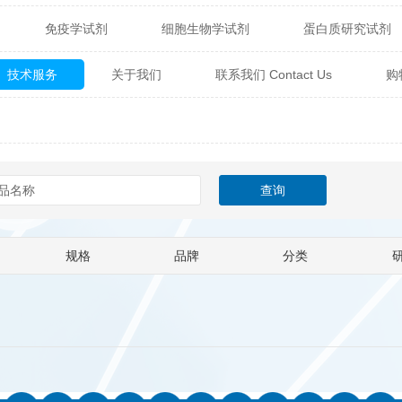
免疫学试剂
细胞生物学试剂
蛋白质研究试剂
itech
热销产品
辰辉创聚生物® (Nebulabio)
B
技术服务
关于我们
联系我们 Contact Us
购
材料学试剂
仪器及设备
耗材及常用物品
其他
Verichem Laboratories
Vicbio Biotech
Click Chemistry
技术专栏
gfisher Biotech
Vector Labs
Trilink
VICBIO Bi
mpire Genomics
ImmunAware
IBT Systems
a
ChemPep
Eagle Biosciences
Cellscript
规格
品牌
分类
dira
Hybrid Plastics
Milenia Biotec
SiChem
Biolife Solutions
Pall
Lonza
Omicron Bioche
Abnova
Active Motif