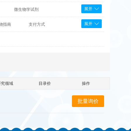
展开
微生物学试剂
PS Bioscience
展开
物指南
支付方式
产品
 Tools
Bioassay Systems
otechnology
DLD-Diagnostika
Medipan
Mediagnost
Cytodiagnostics
Katchem
研究领域
目录价
操作
Sunrise Science
micals
康为世纪