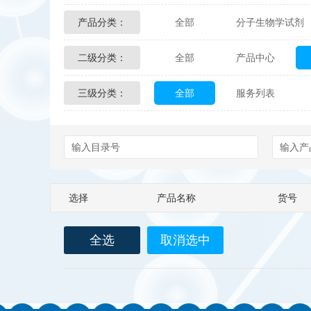
产品分类：
全部
分子生物学试剂
Glycon Biochem
Sterl
二级分类：
全部
产品中心
化学及生物化学试剂
Echelon Biosciences
三级分类：
全部
服务列表
配送方式
售后服务
Affinity Biologicals
Kin
Epitope Diagnostics
E
Biotez Berlin
Diametr
选择
产品名称
货号
Berry & Associates
Ze
全选
取消选中
LGC Maine Standards
Abbexa
AbD Serotec