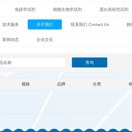
免疫学试剂
细胞生物学试剂
蛋白质研究试剂
itech
热销产品
辰辉创聚生物® (Nebulabio)
B
技术服务
关于我们
联系我们 Contact Us
购
材料学试剂
仪器及设备
耗材及常用物品
其他
Verichem Laboratories
Vicbio Biotech
Click Chemistry
新闻动态
企业文化
技术专栏
gfisher Biotech
Vector Labs
Trilink
VICBIO Bi
mpire Genomics
ImmunAware
IBT Systems
a
ChemPep
Eagle Biosciences
Cellscript
规格
品牌
分类
dira
Hybrid Plastics
Milenia Biotec
SiChem
Biolife Solutions
Pall
Lonza
Omicron Bioche
Abnova
Active Motif