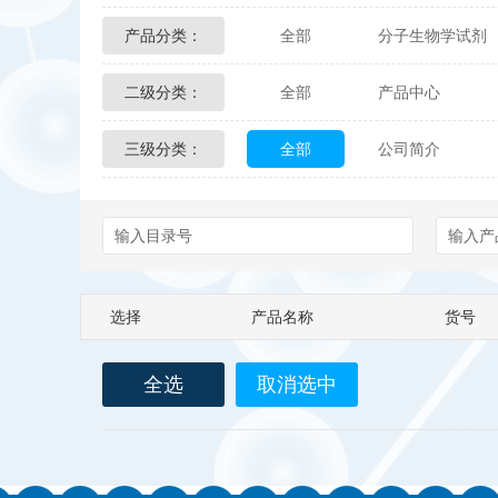
产品分类：
全部
分子生物学试剂
Glycon Biochem
Sterl
二级分类：
全部
产品中心
化学及生物化学试剂
Echelon Biosciences
三级分类：
全部
公司简介
配送方式
售后服务
Affinity Biologicals
Kin
Epitope Diagnostics
E
Biotez Berlin
Diametr
选择
产品名称
货号
Berry & Associates
Ze
全选
取消选中
LGC Maine Standards
Abbexa
AbD Serotec