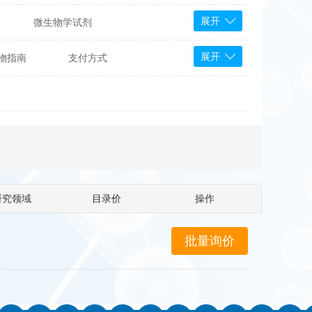
展开
微生物学试剂
PS Bioscience
展开
物指南
支付方式
产品
 Tools
Bioassay Systems
otechnology
DLD-Diagnostika
Medipan
Mediagnost
Cytodiagnostics
Katchem
研究领域
目录价
操作
Sunrise Science
micals
康为世纪