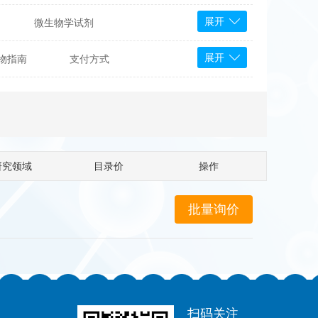
展开
微生物学试剂
PS Bioscience
展开
物指南
支付方式
产品
 Tools
Bioassay Systems
otechnology
DLD-Diagnostika
Medipan
Mediagnost
研究领域
目录价
操作
Cytodiagnostics
Katchem
Sunrise Science
micals
康为世纪
扫码关注