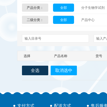
产品分类：
全部
分子生物学试剂
Glycon Biochem
Sterl
二级分类：
全部
产品中心
化学及生物化学试剂
Echelon Biosciences
配送方式
售后服务
Affinity Biologicals
Kin
Epitope Diagnostics
E
选择
产品名称
货号
Biotez Berlin
Diametr
全选
取消选中
Berry & Associates
Ze
LGC Maine Standards
Abbexa
AbD Serotec
支付方式
配送方式
售后服