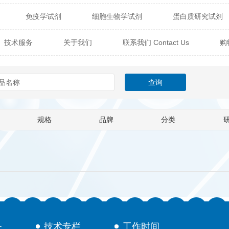
免疫学试剂
细胞生物学试剂
蛋白质研究试剂
itech
热销产品
辰辉创聚生物® (Nebulabio)
B
技术服务
关于我们
联系我们 Contact Us
购
材料学试剂
仪器及设备
耗材及常用物品
其他
Verichem Laboratories
Vicbio Biotech
Click Chemistry
技术专栏
gfisher Biotech
Vector Labs
Trilink
VICBIO Bi
mpire Genomics
ImmunAware
IBT Systems
规格
品牌
分类
a
ChemPep
Eagle Biosciences
Cellscript
dira
Hybrid Plastics
Milenia Biotec
SiChem
Biolife Solutions
Pall
Lonza
Omicron Bioche
Abnova
Active Motif
务
技术专栏
工作时间