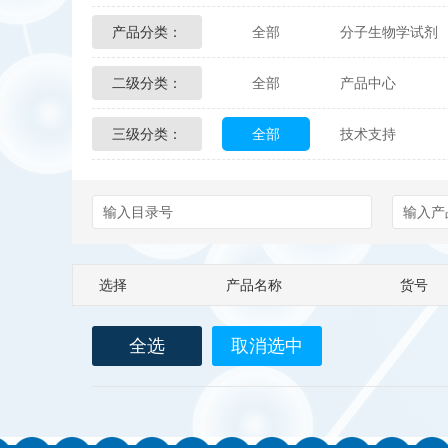
产品分类：
全部
分子生物学试剂
Glycon Biochem
Sterl
二级分类：
全部
产品中心
化学及生物化学试剂
Echelon Biosciences
三级分类：
全部
技术支持
配送方式
售后服务
Affinity Biologicals
Kin
Epitope Diagnostics
E
Biotez Berlin
Diametr
选择
产品名称
货号
Berry & Associates
Ze
全选
取消选中
LGC Maine Standards
Abbexa
AbD Serotec