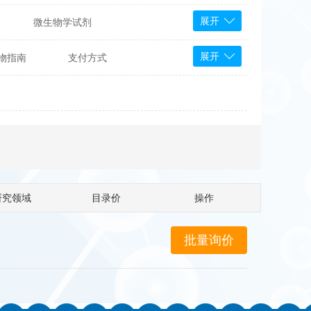
展开
微生物学试剂
PS Bioscience
展开
物指南
支付方式
产品
 Tools
Bioassay Systems
otechnology
DLD-Diagnostika
Medipan
Mediagnost
Cytodiagnostics
Katchem
研究领域
目录价
操作
Sunrise Science
micals
康为世纪