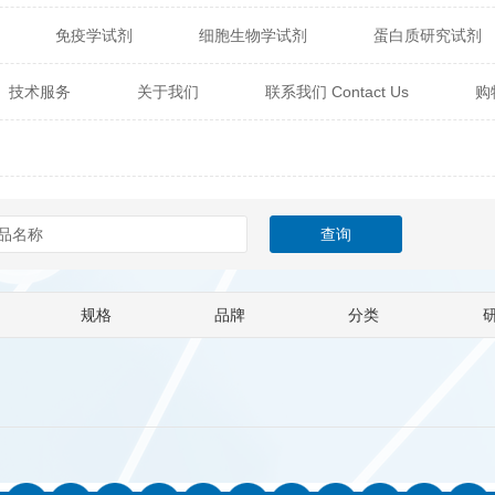
免疫学试剂
细胞生物学试剂
蛋白质研究试剂
itech
热销产品
辰辉创聚生物® (Nebulabio)
B
技术服务
关于我们
联系我们 Contact Us
购
材料学试剂
仪器及设备
耗材及常用物品
其他
Verichem Laboratories
Vicbio Biotech
Click Chemistry
技术专栏
gfisher Biotech
Vector Labs
Trilink
VICBIO Bi
mpire Genomics
ImmunAware
IBT Systems
a
ChemPep
Eagle Biosciences
Cellscript
规格
品牌
分类
dira
Hybrid Plastics
Milenia Biotec
SiChem
Biolife Solutions
Pall
Lonza
Omicron Bioche
Abnova
Active Motif