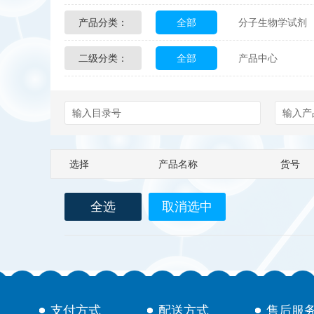
产品分类：
全部
分子生物学试剂
Glycon Biochem
Sterl
二级分类：
全部
产品中心
化学及生物化学试剂
Echelon Biosciences
配送方式
售后服务
Affinity Biologicals
Kin
Epitope Diagnostics
E
选择
产品名称
货号
Biotez Berlin
Diametr
全选
取消选中
Berry & Associates
Ze
LGC Maine Standards
Abbexa
AbD Serotec
支付方式
配送方式
售后服