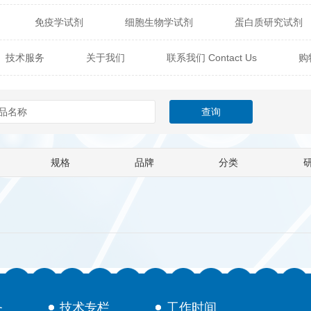
免疫学试剂
细胞生物学试剂
蛋白质研究试剂
itech
热销产品
辰辉创聚生物® (Nebulabio)
B
技术服务
关于我们
联系我们 Contact Us
购
材料学试剂
仪器及设备
耗材及常用物品
其他
Verichem Laboratories
Vicbio Biotech
Click Chemistry
技术专栏
gfisher Biotech
Vector Labs
Trilink
VICBIO Bi
mpire Genomics
ImmunAware
IBT Systems
规格
品牌
分类
a
ChemPep
Eagle Biosciences
Cellscript
dira
Hybrid Plastics
Milenia Biotec
SiChem
Biolife Solutions
Pall
Lonza
Omicron Bioche
Abnova
Active Motif
务
技术专栏
工作时间