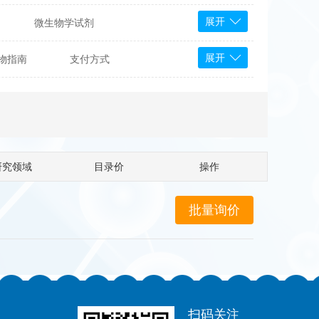
展开
微生物学试剂
PS Bioscience
展开
物指南
支付方式
产品
 Tools
Bioassay Systems
otechnology
DLD-Diagnostika
Medipan
Mediagnost
研究领域
目录价
操作
Cytodiagnostics
Katchem
Sunrise Science
micals
康为世纪
扫码关注