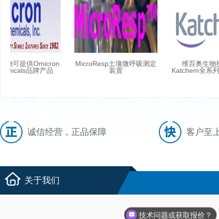
物可提供Omicron
MicroResp土壤微呼吸测定
维百奥生物
hemicals品牌产品
装置
Katchem全系
诚信经营，正品保障
客户至
关于我们
技术问题或获取报价？