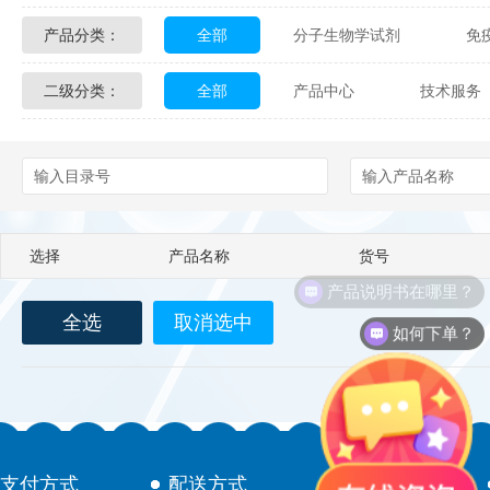
产品分类：
全部
分子生物学试剂
免
Glycon Biochem
Sterlitech
二级分类：
全部
产品中心
技术服务
化学及生物化学试剂
材料学试剂
Echelon Biosciences
Verichem La
配送方式
售后服务
技术
Affinity Biologicals
Kingfisher Biot
Epitope Diagnostics
Empire Geno
选择
产品名称
货号
Biotez Berlin
Diametra
C
产品说明书在哪里？
全选
取消选中
Berry & Associates
Zedira
如何下单？
LGC Maine Standards
Biolife Sol
Abbexa
AbD Serotec
Ab
支付方式
配送方式
售后服务