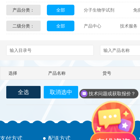
产品分类：
全部
分子生物学试剂
免
Glycon Biochem
Sterlitech
二级分类：
全部
产品中心
技术服务
化学及生物化学试剂
材料学试剂
Echelon Biosciences
Verichem La
配送方式
售后服务
技术
Affinity Biologicals
Kingfisher Biot
Epitope Diagnostics
Empire Geno
选择
产品名称
货号
Biotez Berlin
Diametra
C
技术问题或获取报价？
全选
取消选中
Berry & Associates
Zedira
产品说明书在哪里？
LGC Maine Standards
Biolife Sol
Abbexa
AbD Serotec
Ab
支付方式
配送方式
售后服务