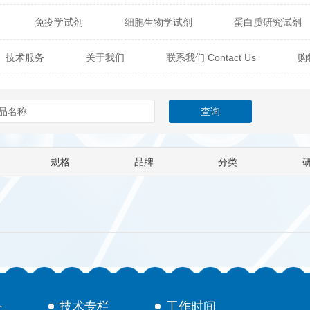
免疫学试剂
细胞生物学试剂
蛋白质研究试剂
itech
热销产品
辰辉创聚生物® (Nebulabio)
B
技术服务
关于我们
联系我们 Contact Us
购
材料学试剂
仪器及设备
耗材及常用物品
其他
Verichem Laboratories
Vicbio Biotech
Click Chemistry
技术专栏
gfisher Biotech
Vector Labs
Trilink
VICBIO Bi
mpire Genomics
ImmunAware
IBT Systems
规格
品牌
分类
a
ChemPep
Eagle Biosciences
Cellscript
dira
Hybrid Plastics
Milenia Biotec
SiChem
Biolife Solutions
Pall
Lonza
Omicron Bioche
Abnova
Active Motif
务
技术专栏
工作时间