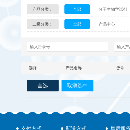
产品分类：
全部
分子生物学试剂
Glycon Biochem
Sterl
二级分类：
全部
产品中心
化学及生物化学试剂
Echelon Biosciences
配送方式
售后服务
Affinity Biologicals
Kin
Epitope Diagnostics
E
选择
产品名称
货号
Biotez Berlin
Diametr
全选
取消选中
Berry & Associates
Ze
LGC Maine Standards
Abbexa
AbD Serotec
支付方式
配送方式
售后服