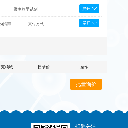
展开
微生物学试剂
PS Bioscience
展开
物指南
支付方式
产品
 Tools
Bioassay Systems
otechnology
DLD-Diagnostika
Medipan
Mediagnost
研究领域
目录价
操作
Cytodiagnostics
Katchem
Sunrise Science
micals
康为世纪
扫码关注