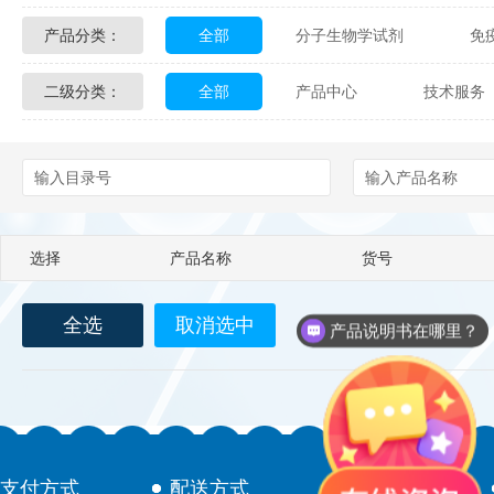
产品分类：
全部
分子生物学试剂
免
Glycon Biochem
Sterlitech
二级分类：
全部
产品中心
技术服务
化学及生物化学试剂
材料学试剂
Echelon Biosciences
Verichem La
配送方式
售后服务
技术
Affinity Biologicals
Kingfisher Biot
Epitope Diagnostics
Empire Geno
选择
产品名称
货号
Biotez Berlin
Diametra
C
全选
取消选中
Berry & Associates
Zedira
产品说明书在哪里？
LGC Maine Standards
Biolife Sol
Abbexa
AbD Serotec
Ab
支付方式
配送方式
售后服务