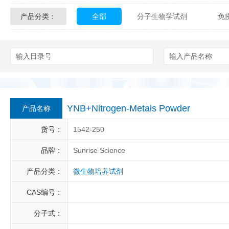
产品分类：
全部
分子生物学试剂
免
Glycon Biochem
Sterlitech
化学及生物化学试剂
材料学试剂
Echelon Biosciences
Verichem La
Affinity Biologicals
Kingfisher Biot
Epitope Diagnostics
Empire Geno
YNB+Nitrogen-Metals Powder
产品名称
Biotez Berlin
Diametra
C
货号：
1542-250
Berry & Associates
Zedira
品牌：
Sunrise Science
产品分类：
微生物培养试剂
LGC Maine Standards
Biolife Sol
CAS编号：
Abbexa
AbD Serotec
Ab
分子式：