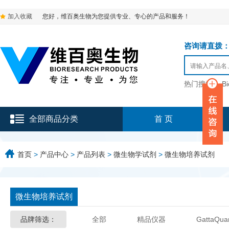
加入收藏
您好，维百奥生物为您提供专业、专心的产品和服务！
咨询请直拨：136-9
热门搜索：
B
全部商品分类
首 页
首页
>
产品中心
>
产品列表
>
微生物学试剂
>
微生物培养试剂
微生物培养试剂
品牌筛选：
全部
精品仪器
GattaQua