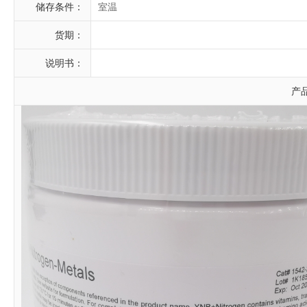
储存条件：
室温
货期：
说明书：
产