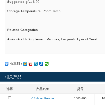
Suggested g/L:
6.20
Storage Temperature
: Room Temp
Related Categories
Amino Acid & Supplement Mixtures, Enzymatic Lysis of Yeast
分享到：
相关产品
选择
产品名称
货号
CSM-Leu Powder
1005-100
10