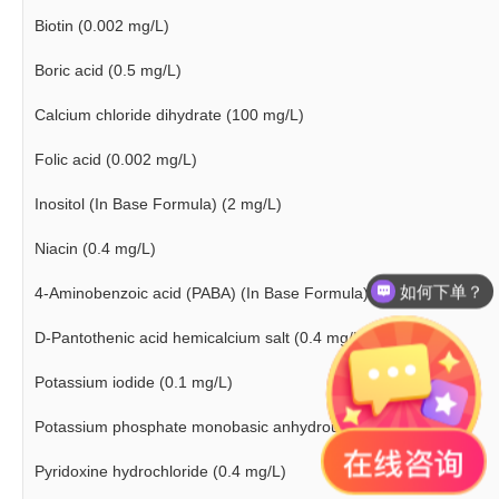
Biotin (0.002 mg/L)
Boric acid (0.5 mg/L)
Calcium chloride dihydrate (100 mg/L)
Folic acid (0.002 mg/L)
Inositol (In Base Formula) (2 mg/L)
Niacin (0.4 mg/L)
如何下单？
4-Aminobenzoic acid (PABA) (In Base Formula) (0.2 mg/L)
D-Pantothenic acid hemicalcium salt (0.4 mg/L)
Potassium iodide (0.1 mg/L)
Potassium phosphate monobasic anhydrous (1000 mg/L)
Pyridoxine hydrochloride (0.4 mg/L)