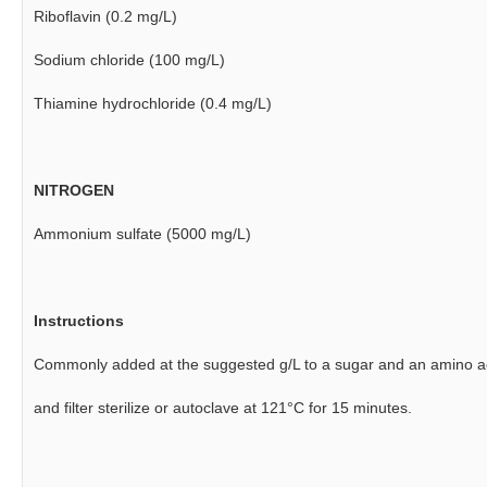
Riboflavin (0.2 mg/L)
Sodium chloride (100 mg/L)
Thiamine hydrochloride (0.4 mg/L)
NITROGEN
Ammonium sulfate (5000 mg/L)
Instructions
Commonly added at the suggested g/L to a sugar and an amino acid
and filter sterilize or autoclave at 121°C for 15 minutes.