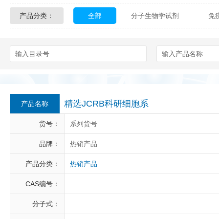
产品分类：
全部
分子生物学试剂
免
Glycon Biochem
Sterlitech
化学及生物化学试剂
材料学试剂
Echelon Biosciences
Verichem La
Affinity Biologicals
Kingfisher Biot
Epitope Diagnostics
Empire Geno
精选JCRB科研细胞系
产品名称
Biotez Berlin
Diametra
C
货号：
系列货号
Berry & Associates
Zedira
品牌：
热销产品
产品分类：
热销产品
LGC Maine Standards
Biolife Sol
CAS编号：
Abbexa
AbD Serotec
Ab
分子式：