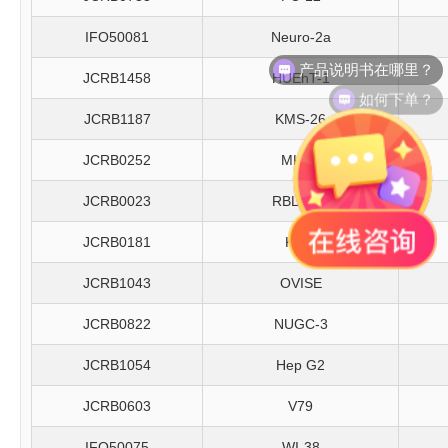
IFO50081
Neuro-2a
产品说明书在哪里？
JCRB1458
HUEhT-1
如何下单？
JCRB1187
KMS-26
JCRB0252
MKN1
JCRB0023
RBL-2H3
JCRB0181
KP-2
JCRB1043
OVISE
JCRB0822
NUGC-3
JCRB1054
Hep G2
JCRB0603
V79
IFO50075
WI-38