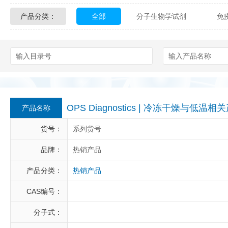
产品分类：
全部
分子生物学试剂
免
Glycon Biochem
Sterlitech
化学及生物化学试剂
材料学试剂
Echelon Biosciences
Verichem La
Affinity Biologicals
Kingfisher Biot
Epitope Diagnostics
Empire Geno
OPS Diagnostics | 冷冻干燥与低温相
产品名称
Biotez Berlin
Diametra
C
货号：
系列货号
Berry & Associates
Zedira
品牌：
热销产品
产品分类：
热销产品
LGC Maine Standards
Biolife Sol
CAS编号：
Abbexa
AbD Serotec
Ab
分子式：