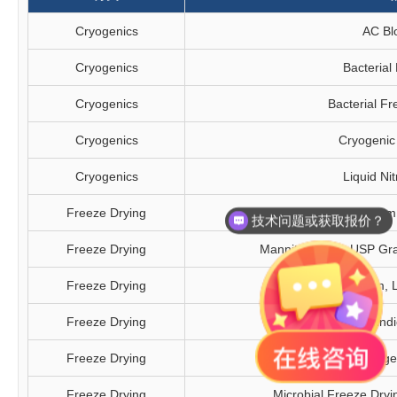
Cryogenics
AC Bl
Cryogenics
Bacterial
Cryogenics
Bacterial F
Cryogenics
Cryogenic
Cryogenics
Liquid Ni
Freeze Drying
D-Trehalose, 500 gm, 
技术问题或获取报价？
Freeze Drying
Mannitol, 500g, USP Grad
Freeze Drying
Sucrose, 500 gm, Ly
Freeze Drying
Freeze Drying Indic
Freeze Drying
Lyophilization Reagen
Freeze Drying
Microbial Freeze Drying