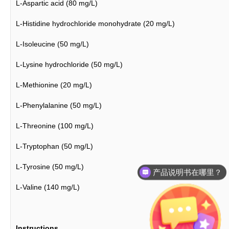
L-Aspartic acid (80 mg/L)
L-Histidine hydrochloride monohydrate (20 mg/L)
L-Isoleucine (50 mg/L)
L-Lysine hydrochloride (50 mg/L)
L-Methionine (20 mg/L)
L-Phenylalanine (50 mg/L)
L-Threonine (100 mg/L)
L-Tryptophan (50 mg/L)
L-Tyrosine (50 mg/L)
产品说明书在哪里？
L-Valine (140 mg/L)
Instructions