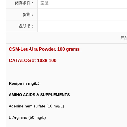
储存条件：
室温
货期：
说明书：
产
CSM-Leu-Ura Powder, 100 grams
CATALOG #: 1038-100
Recipe in mg/L:
AMINO ACIDS & SUPPLEMENTS
Adenine hemisulfate (10 mg/L)
L-Arginine (50 mg/L)