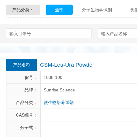
产品分类：
全部
分子生物学试剂
免
Glycon Biochem
Sterlitech
化学及生物化学试剂
材料学试剂
Echelon Biosciences
Verichem La
Affinity Biologicals
Kingfisher Biot
Epitope Diagnostics
Empire Geno
CSM-Leu-Ura Powder
产品名称
Biotez Berlin
Diametra
C
货号：
1038-100
Berry & Associates
Zedira
品牌：
Sunrise Science
产品分类：
微生物培养试剂
LGC Maine Standards
Biolife Sol
CAS编号：
Abbexa
AbD Serotec
Ab
分子式：