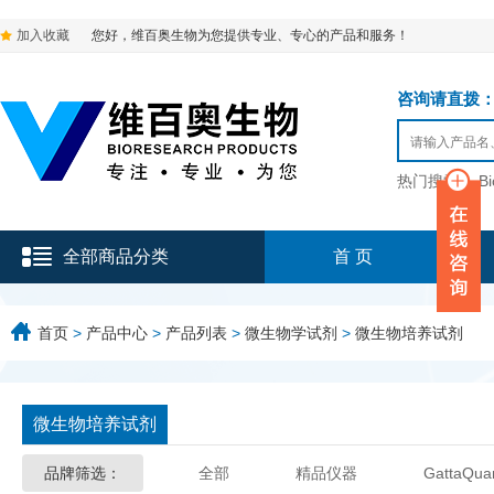
加入收藏
您好，维百奥生物为您提供专业、专心的产品和服务！
咨询请直拨：136-9
热门搜索：
B
全部商品分类
首 页
首页
>
产品中心
>
产品列表
>
微生物学试剂
>
微生物培养试剂
微生物培养试剂
品牌筛选：
全部
精品仪器
GattaQua