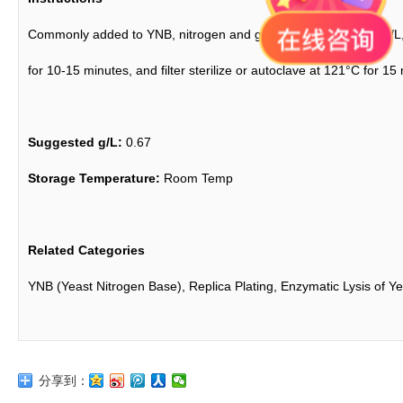
Commonly added to YNB, nitrogen and glucose, at suggested g/L, 
for 10-15 minutes, and filter sterilize or autoclave at 121°C for 15
Suggested g/L:
0.67
Storage Temperature:
Room Temp
Related Categories
YNB (Yeast Nitrogen Base), Replica Plating, Enzymatic Lysis of Ye
分享到：