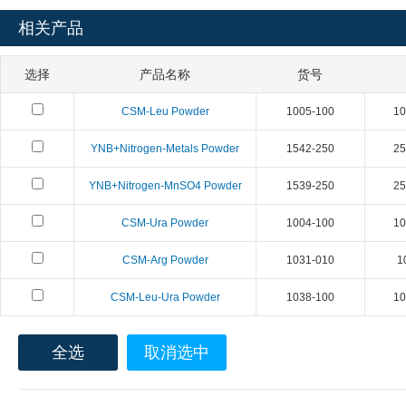
相关产品
选择
产品名称
货号
CSM-Leu Powder
1005-100
10
YNB+Nitrogen-Metals Powder
1542-250
25
YNB+Nitrogen-MnSO4 Powder
1539-250
25
CSM-Ura Powder
1004-100
10
CSM-Arg Powder
1031-010
1
CSM-Leu-Ura Powder
1038-100
10
全选
取消选中