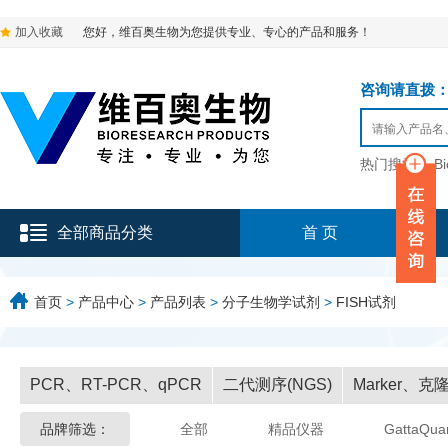
加入收藏
您好，维百奥生物为您提供专业、专心的产品和服务！
咨询请直拨：136-9
热门搜索：
B
全部商品分类
首 页
首页
>
产品中心
>
产品列表
>
分子生物学试剂
>
FISH试剂
PCR、RT-PCR、qPCR
二代测序(NGS)
Marker、
品牌筛选：
全部
精品仪器
GattaQua