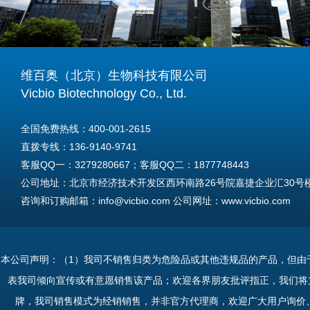
维百奥（北京）生物科技有限公司
Vicbio Biotechnology Co., Ltd.
全国免费热线：400-001-2615
直拨专线：136-9140-9741
客服QQ一：3279280667；客服QQ二：1877748443
公司地址：北京市经济技术开发区西环南路26号院嘉捷企业汇30号楼A
咨询和订购邮箱：info@vicbio.com 公司网址：www.vicbio.com
For International Inquiries & Orders
Tel: +86-13691409741
本公司声明：（1）我司不销售归类为危险品或其他违规品的产品，但由
Email: info@vicbio.com
表我司倾向宣传或有意愿销售该产品；欢迎各界朋友批评指正，我们将
Website: www.vicbio.com
牌，我司销售模式为经销销售，并非官方代理商，欢迎广大用户询价
Address: Room 603, Floor 6, Building 30A, No.26, Xihuannan Stre