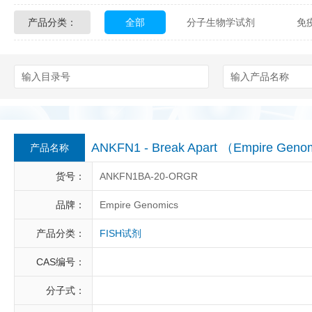
产品分类：
全部
分子生物学试剂
免
Glycon Biochem
Sterlitech
化学及生物化学试剂
材料学试剂
Echelon Biosciences
Verichem La
Affinity Biologicals
Kingfisher Biot
Epitope Diagnostics
Empire Geno
ANKFN1 - Break Apart （Empire Geno
产品名称
Biotez Berlin
Diametra
C
货号：
ANKFN1BA-20-ORGR
Berry & Associates
Zedira
品牌：
Empire Genomics
产品分类：
FISH试剂
LGC Maine Standards
Biolife Sol
CAS编号：
Abbexa
AbD Serotec
Ab
分子式：