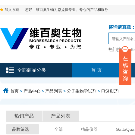
加入收藏
您好，维百奥生物为您提供专业、专心的产品和服务！
咨询请直拨：136-9
热门搜索：
B
全部商品分类
首 页
首页
>
产品中心
>
产品列表
>
分子生物学试剂
>
FISH试剂
热销产品
产品列表
品牌筛选：
全部
精品仪器
GattaQua