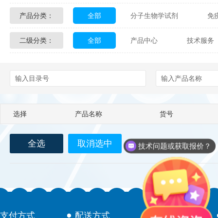
产品分类：
全部
分子生物学试剂
免
Glycon Biochem
Sterlitech
二级分类：
全部
产品中心
技术服务
化学及生物化学试剂
材料学试剂
Echelon Biosciences
Verichem La
配送方式
售后服务
技术
Affinity Biologicals
Kingfisher Biot
Epitope Diagnostics
Empire Geno
选择
产品名称
货号
Biotez Berlin
Diametra
C
全选
取消选中
Berry & Associates
Zedira
技术问题或获取报价？
LGC Maine Standards
Biolife Sol
Abbexa
AbD Serotec
Ab
支付方式
配送方式
售后服务