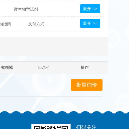
展开
微生物学试剂
PS Bioscience
展开
物指南
支付方式
产品
 Tools
Bioassay Systems
otechnology
DLD-Diagnostika
Medipan
Mediagnost
研究领域
目录价
操作
Cytodiagnostics
Katchem
Sunrise Science
micals
康为世纪
扫码关注