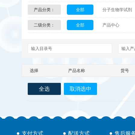
产品分类：
全部
分子生物学试剂
Glycon Biochem
Sterl
二级分类：
全部
产品中心
化学及生物化学试剂
Echelon Biosciences
配送方式
售后服务
Affinity Biologicals
Kin
Epitope Diagnostics
E
选择
产品名称
货号
Biotez Berlin
Diametr
全选
取消选中
Berry & Associates
Ze
LGC Maine Standards
Abbexa
AbD Serotec
支付方式
配送方式
售后服