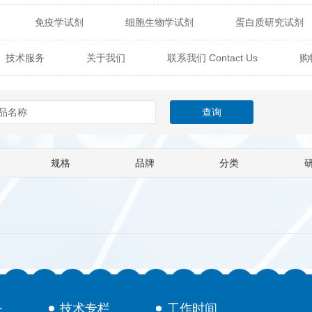
免疫学试剂
细胞生物学试剂
蛋白质研究试剂
itech
热销产品
辰辉创聚生物® (Nebulabio)
B
技术服务
关于我们
联系我们 Contact Us
购
材料学试剂
仪器及设备
耗材及常用物品
其他
Verichem Laboratories
Vicbio Biotech
Click Chemistry
技术专栏
gfisher Biotech
Vector Labs
Trilink
VICBIO Bi
mpire Genomics
ImmunAware
IBT Systems
规格
品牌
分类
a
ChemPep
Eagle Biosciences
Cellscript
dira
Hybrid Plastics
Milenia Biotec
SiChem
Biolife Solutions
Pall
Lonza
Omicron Bioche
Abnova
Active Motif
务
技术专栏
工作时间